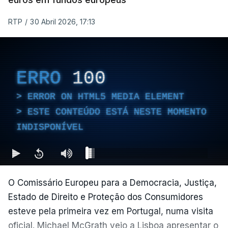
RTP
/
30 Abril 2026, 17:13
ERRO
100
ERROR ON HTML5 MEDIA ELEMENT
ESTE CONTEÚDO ESTÁ NESTE MOMENTO
INDISPONÍVEL
O Comissário Europeu para a Democracia, Justiça,
Estado de Direito e Proteção dos Consumidores
esteve pela primeira vez em Portugal, numa visita
oficial. Michael McGrath veio a Lisboa apresentar o