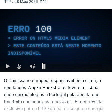
RTP
/
28 Maio 2026, 11:14
ERRO
100
ERROR ON HTML5 MEDIA ELEMENT
ESTE CONTEÚDO ESTÁ NESTE MOMENTO
INDISPONÍVEL
O Comissário europeu responsável pelo clima, o
neerlandês Wopke Hoekstra, esteve em Lisboa
onde deixou elogios a Portugal pela aposta que
tem feito nas energias renováveis. Em entrevista
exclusiva para a RTP Europa, disse que a energia