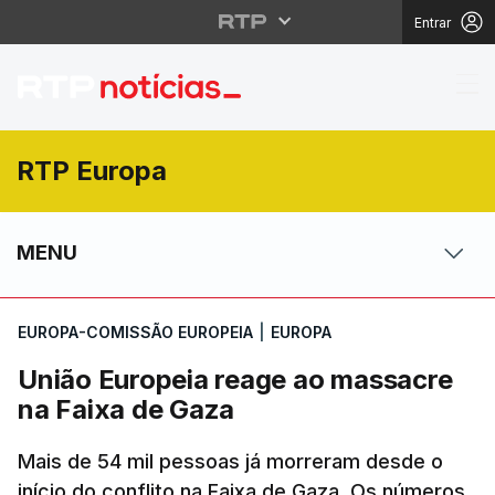
Entrar
União Europeia reage 
RTP Europa
MENU
EUROPA-COMISSÃO EUROPEIA
|
EUROPA
União Europeia reage ao massacre
na Faixa de Gaza
Mais de 54 mil pessoas já morreram desde o
início do conflito na Faixa de Gaza. Os números