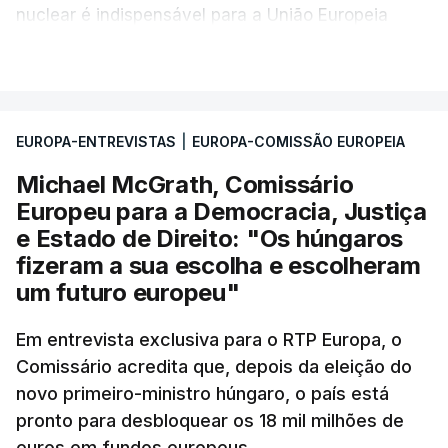
nuclear é indispensável para a União Europeia
ganhar mais autonomia estratégica. Garantiu ainda
VER MAIS
que Bruxelas não vai tributar os lucros
extraordinários das empresas energéticas, gerados
pela Guerra no Médio Oriente, a pedido de alguns
EUROPA-ENTREVISTAS
|
EUROPA-COMISSÃO EUROPEIA
países europeus, incluindo Portugal.
Michael McGrath, Comissário
Europeu para a Democracia, Justiça
e Estado de Direito: "Os húngaros
fizeram a sua escolha e escolheram
um futuro europeu"
Em entrevista exclusiva para o RTP Europa, o
Comissário acredita que, depois da eleição do
novo primeiro-ministro húngaro, o país está
pronto para desbloquear os 18 mil milhões de
euros em fundos europeus