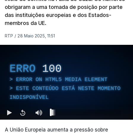
obrigaram a uma tomada de posição por parte
das instituições europeias e dos Estados-
membros da UE.
RTP
/
28 Maio 2025, 11:51
ERRO
100
ERROR ON HTML5 MEDIA ELEMENT
ESTE CONTEÚDO ESTÁ NESTE MOMENTO
INDISPONÍVEL
A União Europeia aumenta a pressão sobre