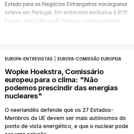
Estado para os Negócios Estrangeiros norueguesa
esteve em Portugal. Em entrevista exclusiva à RTP
Europa, Astrid Bergmål destaca o financiamento
dos EEA Grants em Portugal: um fundo de coesão
VER MAIS
social da Noruega, da Islândia e do Liechtenstein.
"É uma forma de a Noruega contribuir - e até pagar
- por participar [no mercado interno com os
EUROPA-ENTREVISTAS
|
EUROPA-COMISSÃO EUROPEIA
Estados-Membros da União Europeia], justifica a
Wopke Hoekstra, Comissário
Secretária de Estado norueguesa.
europeu para o clima: "Não
podemos prescindir das energias
O sexto - e mais recente - Ciclo de Financiamento
nucleares"
EEA Grants representa uma alocação financeira de
126,3 milhões de euros para Portugal, entre o
O neerlandês defende que os 27 Estados-
período de 2021 e 2028. Destina-se a apoiar
Membros da UE devem ser mais autónomos do
iniciativas que promovam a transição verde
ponto de vista energético, e que o nuclear pode
europeia, a democracia, o estado de direito, os