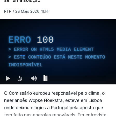
ser uma solução
direitos humanos, a inclusão e a resiliência social.
RTP
/
28 Maio 2026, 11:14
Astrid Bergmål lembra ainda a importância de a
Noruega continuar a ser um dos principais
fornecedores de gás e petróleo da União Europeia.
ERRO
100
"É importante continuarmos a ser um fornecedor
estável", garante a Secretária de Estado.
ERROR ON HTML5 MEDIA ELEMENT
"Fornecemos cerca de 30% de gás e petróleo à UE
ESTE CONTEÚDO ESTÁ NESTE MOMENTO
e queremos continuar a fazê-lo", completa a
INDISPONÍVEL
norueguesa.
Questionada sobre a possibilidade de o Presidente
dos Estados Unidos receber o Prémio Nobel da Paz,
O Comissário europeu responsável pelo clima, o
Astrid Bergmål relembra que a atribuição não é da
neerlandês Wopke Hoekstra, esteve em Lisboa
responsabilidade do governo norueguês, mas de
onde deixou elogios a Portugal pela aposta que
uma entidade independente. Mesmo assim,
tem feito nas energias renováveis. Em entrevista