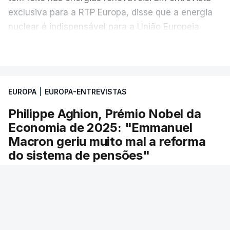
defende que "todos os líderes deveriam trabalhar
exclusiva para a RTP Europa, disse que a energia
para receber o Prémio Nobel da Paz".
nuclear é indispensável para a União Europeia
ganhar mais autonomia estratégica. Garantiu ainda
VER MAIS
A entrevista foi conduzida pela jornalista Rebecca
que Bruxelas não vai tributar os lucros
Abecassis, com imagem de João Pedro Fontes.
extraordinários das empresas energéticas, gerados
pela Guerra no Médio Oriente, a pedido de alguns
EUROPA
|
EUROPA-ENTREVISTAS
países europeus, incluindo Portugal.
Philippe Aghion, Prémio Nobel da
Economia de 2025: "Emmanuel
Macron geriu muito mal a reforma
do sistema de pensões"
Em entrevista ao RTP Europa, o Prémio Nobel da
Economia de 2025 faz um balanço do mandato
do Presidente francês, Emmanuel Macron
RTP
/
28 Maio 2026, 11:10