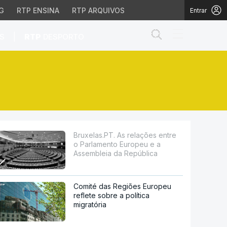
G
RTP ENSINA
RTP ARQUIVOS
Entrar
Abrir campo de
|
S
RTP
DESPORTO
nto Europeu e a Assemb
Bruxelas.PT. As relações entre
o Parlamento Europeu e a
Assembleia da República
Comité das Regiões Europeu
reflete sobre a política
migratória