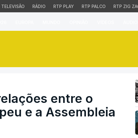
TELEVISÃO
RÁDIO
RTP PLAY
RTP PALCO
RTP ZIG ZA
026
EUROPA
MUNDO
OPINIÃO
VÍDEOS
ÁUDIO
lações entre o Parlame
relações entre o
peu e a Assembleia