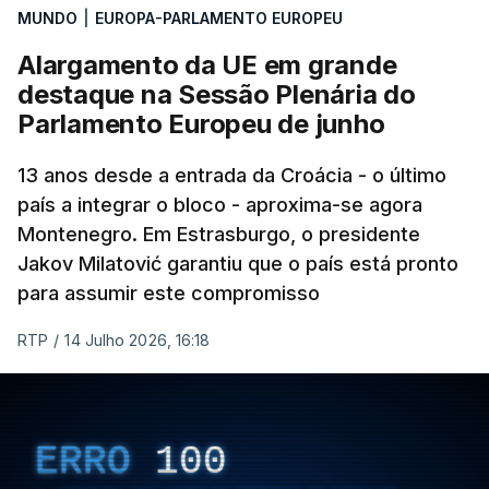
precisam de mais recursos para garantir respostas
MUNDO
|
EUROPA-PARLAMENTO EUROPEU
na habitação, saúde, educação e apoio social.
Alargamento da UE em grande
destaque na Sessão Plenária do
Parlamento Europeu de junho
13 anos desde a entrada da Croácia - o último
país a integrar o bloco - aproxima-se agora
Montenegro. Em Estrasburgo, o presidente
Jakov Milatović garantiu que o país está pronto
para assumir este compromisso
RTP
/
14 Julho 2026, 16:18
ERRO
100