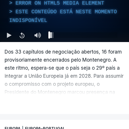
ERROR ON HTML5 MEDIA ELEMENT
ESTE CONTEÚDO ESTÁ NESTE MOMENTO
INDISPONÍVEL
Dos 33 capítulos de negociação abertos, 16 foram
provisoriamente encerrados pelo Montenegro. A
este ritmo, espera-se que o país seja o 29º país a
integrar a União Europeia já em 2028. Para assumir
o compromisso com o projeto europeu, o
Presidente do Montenegro marcou presença na
Sessão Plenária do Parlamento Europeu de junho.
VER MAIS
EUROPA
|
EUROPA-PORTUGAL