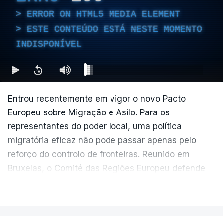
ERROR ON HTML5 MEDIA ELEMENT
ESTE CONTEÚDO ESTÁ NESTE MOMENTO
INDISPONÍVEL
Entrou recentemente em vigor o novo Pacto
Europeu sobre Migração e Asilo. Para os
representantes do poder local, uma política
migratória eficaz não pode passar apenas pelo
reforço do controlo de fronteiras. Reunido em
Bruxelas, o Comité das Regiões Europeu defende
que o acolhimento de imigrantes é essencial para
VER MAIS
responder aos desafios demográficos na Europa,
mas deixa um alerta: as regiões e as cidades