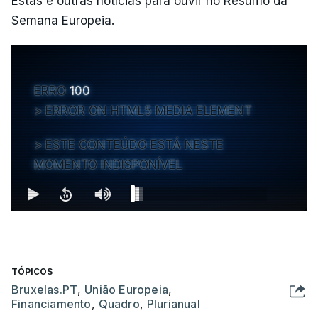
Estas e outras notícias para ouvir no Resumo da
Semana Europeia.
ERRO
100
ERROR ON HTML5 MEDIA ELEMENT
ESTE CONTEÚDO ESTÁ NESTE
MOMENTO INDISPONÍVEL
TÓPICOS
Bruxelas.PT
,
União Europeia
,
Financiamento
,
Quadro
,
Plurianual