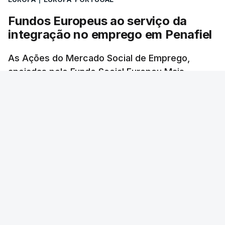
Fundos Europeus ao serviço da
integração no emprego em Penafiel
As Ações do Mercado Social de Emprego,
apoiadas pelo Fundo Social Europeu Mais,
financiam projetos que promovem a inclusão de
pessoas em risco de exclusão social.
RTP
/
2 Julho 2026, 15:58
ERRO
100
ERROR ON HTML5 MEDIA ELEMENT
ESTE CONTEÚDO ESTÁ NESTE MOMENTO
INDISPONÍVEL