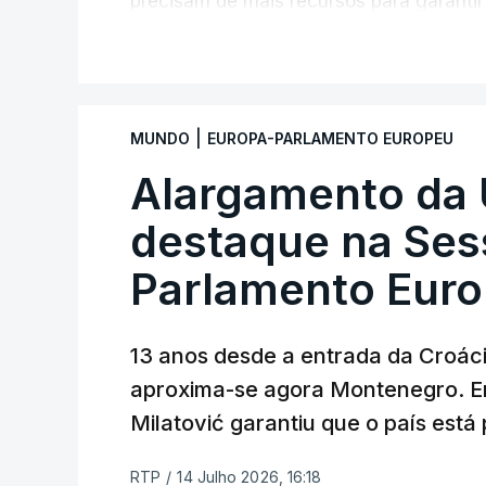
precisam de mais recursos para garanti
apoio social.
V
|
MUNDO
EUROPA-PARLAMENTO EUROPEU
Alargamento da
destaque na Ses
Parlamento Euro
13 anos desde a entrada da Croácia 
aproxima-se agora Montenegro. Em
Milatović garantiu que o país est
RTP
/
14 Julho 2026, 16:18