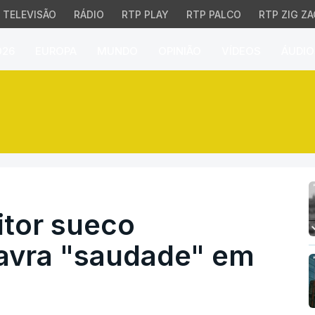
TELEVISÃO
RÁDIO
RTP PLAY
RTP PALCO
RTP ZIG ZA
026
EUROPA
MUNDO
OPINIÃO
VÍDEOS
ÁUDIO
tor sueco transforma a p
itor sueco
lavra "saudade" em