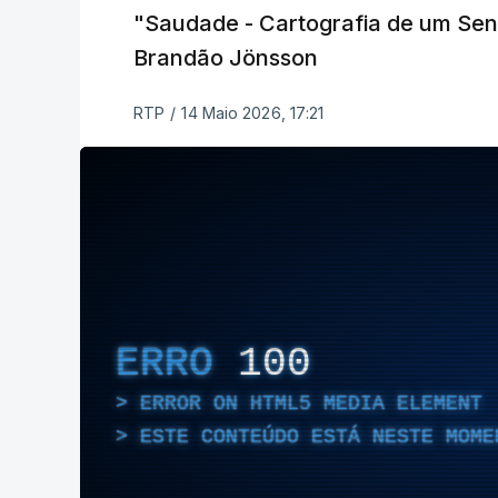
"Saudade - Cartografia de um Sent
Brandão Jönsson
RTP
/
14 Maio 2026, 17:21
ERRO
100
ERROR ON HTML5 MEDIA ELEMENT
ESTE CONTEÚDO ESTÁ NESTE MOME