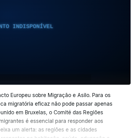
NTO INDISPONÍVEL
cto Europeu sobre Migração e Asilo. Para os
tica migratória eficaz não pode passar apenas
Reunido em Bruxelas, o Comité das Regiões
migrantes é essencial para responder aos
ixa um alerta: as regiões e as cidades