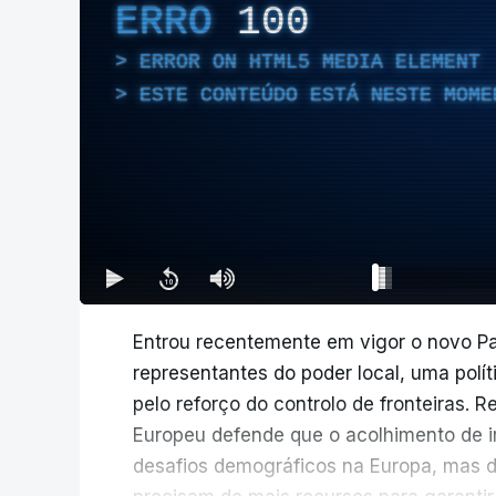
ERRO
100
ERROR ON HTML5 MEDIA ELEMENT
ESTE CONTEÚDO ESTÁ NESTE MOME
Entrou recentemente em vigor o novo Pa
representantes do poder local, uma polí
pelo reforço do controlo de fronteiras. 
Europeu defende que o acolhimento de i
desafios demográficos na Europa, mas de