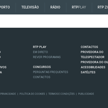
PORTO
TELEVISÃO
RÁDIO
RTP
PLAY
RTP Z
RTP PLAY
CONTACTOS
O
EM DIRETO
PROVEDORA DO
O
REVER PROGRAMAS
TELESPECTADOR
PROVEDORA DO OU
CONCURSOS
IVOS
ACESSIBILIDADES
PERGUNTAS FREQUENTES
NA
SATÉLITES
CONTACTOS
 PRIVACIDADE
|
POLÍTICA DE COOKIES
|
TERMOS E CONDIÇÕES
|
PUBLICIDADE