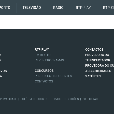
PORTO
TELEVISÃO
RÁDIO
RTP
PLAY
RTP Z
RTP PLAY
CONTACTOS
O
EM DIRETO
PROVEDORA DO
O
REVER PROGRAMAS
TELESPECTADOR
PROVEDORA DO OU
CONCURSOS
IVOS
ACESSIBILIDADES
PERGUNTAS FREQUENTES
NA
SATÉLITES
CONTACTOS
 PRIVACIDADE
|
POLÍTICA DE COOKIES
|
TERMOS E CONDIÇÕES
|
PUBLICIDADE