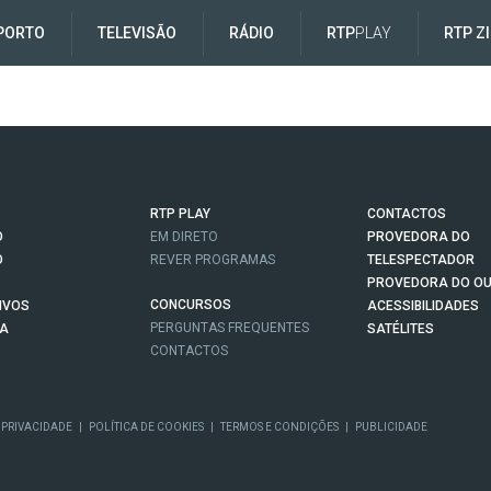
PORTO
TELEVISÃO
RÁDIO
RTP
PLAY
RTP Z
RTP PLAY
CONTACTOS
O
EM DIRETO
PROVEDORA DO
O
REVER PROGRAMAS
TELESPECTADOR
PROVEDORA DO OU
CONCURSOS
IVOS
ACESSIBILIDADES
PERGUNTAS FREQUENTES
NA
SATÉLITES
CONTACTOS
 PRIVACIDADE
|
POLÍTICA DE COOKIES
|
TERMOS E CONDIÇÕES
|
PUBLICIDADE