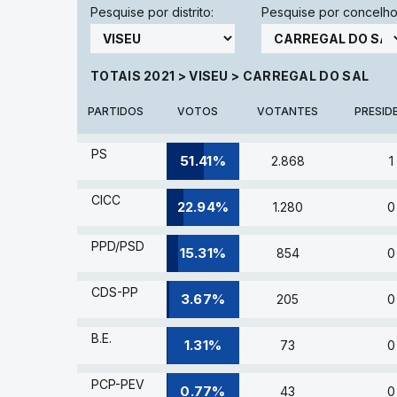
Pesquise por distrito:
Pesquise por concelho
TOTAIS 2021
>
VISEU
>
CARREGAL DO SAL
PARTIDOS
VOTOS
VOTANTES
PRESID
PS
51.41%
2.868
1
CICC
22.94%
1.280
0
PPD/PSD
15.31%
854
0
CDS-PP
3.67%
205
0
B.E.
1.31%
73
0
PCP-PEV
0.77%
43
0