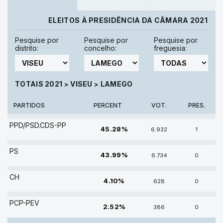
ELEITOS À PRESIDÊNCIA DA CÂMARA 2021
Pesquise por
Pesquise por
Pesquise por
distrito:
concelho:
freguesia:
TOTAIS 2021
VISEU
LAMEGO
>
>
PARTIDOS
PERCENT
VOT.
PRES.
PPD/PSD.CDS-PP
45.28%
6.932
1
PS
43.99%
6.734
0
CH
4.10%
628
0
PCP-PEV
2.52%
386
0