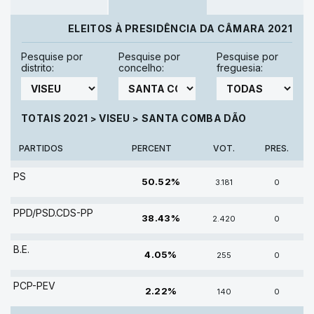
ELEITOS À PRESIDÊNCIA DA CÂMARA 2021
Pesquise por
Pesquise por
Pesquise por
distrito:
concelho:
freguesia:
TOTAIS 2021
VISEU
SANTA COMBA DÃO
>
>
PARTIDOS
PERCENT
VOT.
PRES.
PS
50.52%
3.181
0
PPD/PSD.CDS-PP
38.43%
2.420
0
B.E.
4.05%
255
0
PCP-PEV
2.22%
140
0