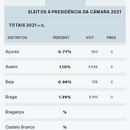
ELEITOS À PRESIDÊNCIA DA CÂMARA 2021
TOTAIS 2021
> IL
DISTRITOS
PERCENT
VOT.
PRES.
0.77% DE VOTOS
Açores
0.77%
953
0
1.10% DE VOTOS
Aveiro
1.10%
3.836
0
0.96% DE VOTOS
Beja
0.96%
728
0
1.39% DE VOTOS
Braga
1.39%
6.815
0
% DE VOTOS
Bragança
%
% DE VOTOS
Castelo Branco
%