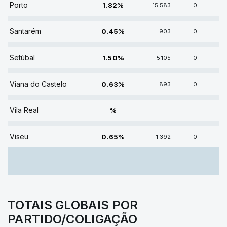
Porto
1.82%
15.583
0
0.45% DE VOTOS
Santarém
0.45%
903
0
1.50% DE VOTOS
Setúbal
1.50%
5.105
0
0.63% DE VOTOS
Viana do Castelo
0.63%
893
0
% DE VOTOS
Vila Real
%
0.65% DE VOTOS
Viseu
0.65%
1.392
0
TOTAIS GLOBAIS POR
PARTIDO/COLIGAÇÃO