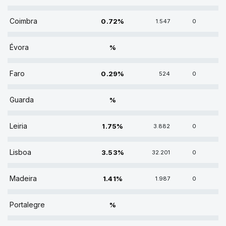
0.72% DE VOTOS
Coimbra
0.72%
1.547
0
% DE VOTOS
Évora
%
0.29% DE VOTOS
Faro
0.29%
524
0
% DE VOTOS
Guarda
%
1.75% DE VOTOS
Leiria
1.75%
3.882
0
3.53% DE VOTOS
Lisboa
3.53%
32.201
0
1.41% DE VOTOS
Madeira
1.41%
1.987
0
% DE VOTOS
Portalegre
%
1.82% DE VOTOS