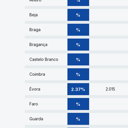
%
% DE VOTOS
%
Beja
% DE VOTOS
%
Braga
% DE VOTOS
%
Bragança
% DE VOTOS
%
Castelo Branco
% DE VOTOS
%
Coimbra
2.37% DE VOTOS
2.37%
Évora
2.015
% DE VOTOS
%
Faro
% DE VOTOS
%
Guarda