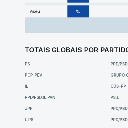
% DE VOTOS
%
Viseu
TOTAIS GLOBAIS POR PARTID
PS
PPD/PSD
PCP-PEV
GRUPO 
IL
CDS-PP
PPD/PSD.IL.PAN
PS.L
JPP
PPD/PSD
L.PS
PPD/PSD