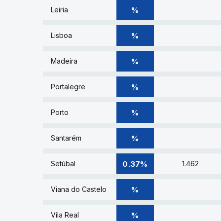
% DE VOTOS
%
Leiria
% DE VOTOS
%
Lisboa
% DE VOTOS
%
Madeira
% DE VOTOS
%
Portalegre
% DE VOTOS
%
Porto
% DE VOTOS
%
Santarém
0.37% DE VOTOS
0.37%
Setúbal
1.462
% DE VOTOS
%
Viana do Castelo
% DE VOTOS
%
Vila Real