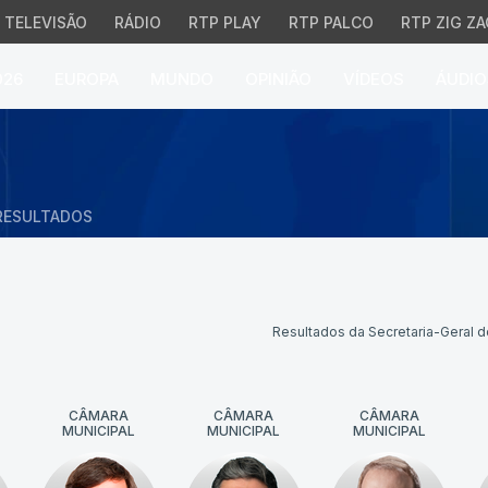
TELEVISÃO
RÁDIO
RTP PLAY
RTP PALCO
RTP ZIG ZA
026
EUROPA
MUNDO
OPINIÃO
VÍDEOS
ÁUDIO
RESULTADOS
Resultados da Secretaria-Geral do
CÂMARA
CÂMARA
CÂMARA
MUNICIPAL
MUNICIPAL
MUNICIPAL