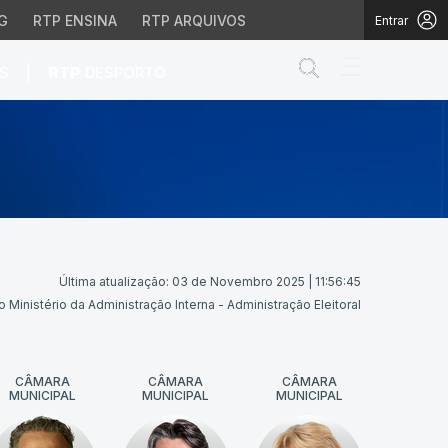
G
RTP ENSINA
RTP ARQUIVOS
Entrar
Abrir campo de
|
S
RTP
DESPORTO
Última atualização: 03 de Novembro 2025 | 11:56:45
 Ministério da Administração Interna - Administração Eleitoral
CÂMARA
CÂMARA
CÂMARA
MUNICIPAL
MUNICIPAL
MUNICIPAL