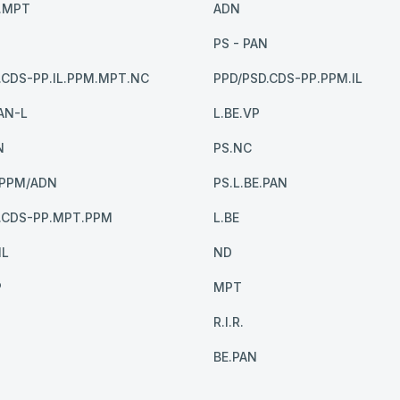
.MPT
ADN
PS - PAN
.CDS-PP.IL.PPM.MPT.NC
PPD/PSD.CDS-PP.PPM.IL
AN-L
L.BE.VP
N
PS.NC
/PPM/ADN
PS.L.BE.PAN
.CDS-PP.MPT.PPM
L.BE
IL
ND
P
MPT
R.I.R.
BE.PAN