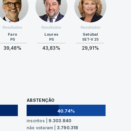
Resultados
Resultados
Resultados
Faro
Loures
Setúbal
PS
PS
SET-V 25
39,48%
43,83%
29,91%
ABSTENÇÃO
40.74%
inscritos |
9.303.840
não votaram |
3.790.318