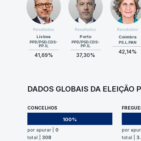
Resultados
Resultados
Resultados
Lisboa
Porto
Coimbra
PPD/PSD.CDS-
PPD/PSD.CDS-
PS.L.PAN
PP.IL
PP.IL
42,14%
41,69%
37,30%
DADOS GLOBAIS DA ELEIÇÃO 
CONCELHOS
FREGUE
100%
por apurar |
0
por apur
total |
308
total |
3