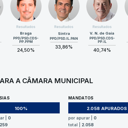
Resultados
Resultados
Resultados
Braga
V. N. de Gaia
Sintra
PPD/PSD.CDS-
PPD/PSD.CDS-
PPD/PSD.IL.PAN
PP.PPM
PP.IL
33,86%
24,50%
40,74%
PARA A CÂMARA MUNICIPAL
SIAS
MANDATOS
100%
2.058 APURADOS
ar |
0
por apurar |
0
.259
total |
2.058