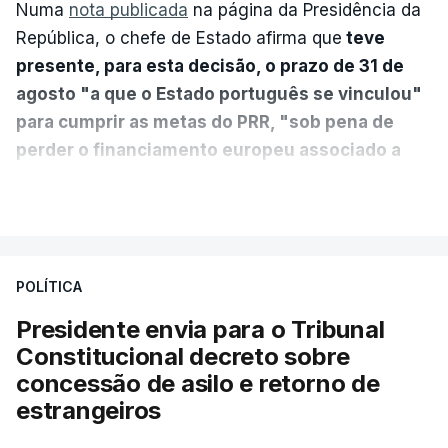
Numa
nota publicada
na página da Presidência da
República, o chefe de Estado afirma que
teve
presente, para esta decisão, o prazo de 31 de
agosto "a que o Estado português se vinculou"
para cumprir as metas do PRR, "sob pena de
perder o financiamento europeu associado a
essa reforma específica".
VER MAIS
António José Seguro entende que a reforma reúne
treze apoios sociais "num só" e pretende "tornar o
POLÍTICA
sistema mais simples, mais justo e transparente".
Presidente envia para o Tribunal
"Sempre que seja possível reduzir burocracias,
Constitucional decreto sobre
eliminar sobreposições e garantir que os apoios
concessão de asilo e retorno de
chegam a quem mais necessita, estaremos a dar
estrangeiros
um passo na direção certa", argumenta o