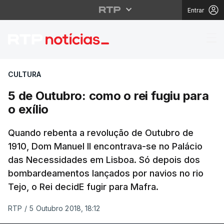
Entrar
5 de Outubro: como o re
CULTURA
5 de Outubro: como o rei fugiu para
o exílio
Quando rebenta a revolução de Outubro de
1910, Dom Manuel II encontrava-se no Palácio
das Necessidades em Lisboa. Só depois dos
bombardeamentos lançados por navios no rio
Tejo, o Rei decidE fugir para Mafra.
RTP
/
5 Outubro 2018, 18:12