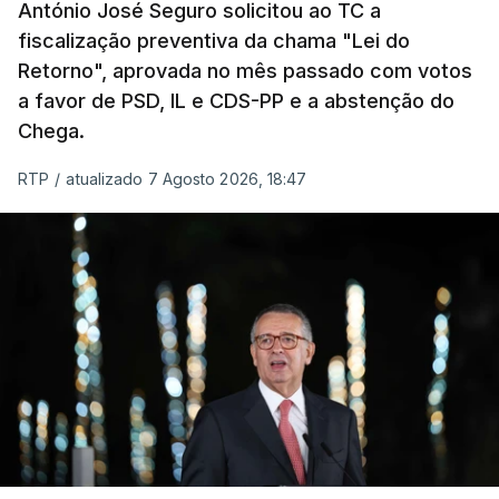
António José Seguro solicitou ao TC a
Presidente da República.
fiscalização preventiva da chama "Lei do
Retorno", aprovada no mês passado com votos
Assegurar que "ninguém é
a favor de PSD, IL e CDS-PP e a abstenção do
prejudicado"
Chega.
RTP
/
atualizado 7 Agosto 2026, 18:47
O Preisdente deixa, no entanto, deixa alguns
avisos:
uma reforma desta dimensão "deve ter
como primeiro critério a proteção das pessoas"
e "nenhum processo de simplificação pode
traduzir-se numa diminuição da proteção
social".
António José Seguro vinca que se
deverá
assegurar que "ninguém é prejudicado face à