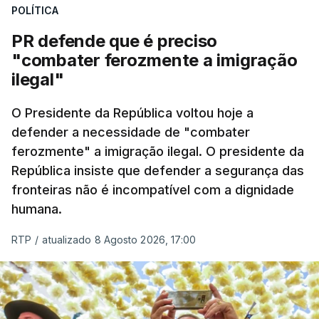
desencadeando uma ação de prevenção
POLÍTICA
desencadeada pela Polícia Judiciária, em
PR defende que é preciso
articulação com a Marinha, a Autoridade Marítima
"combater ferozmente a imigração
Nacional e a Força Aérea.
ilegal"
O ano de 2026 tem sido um ano de recordes: foi
O Presidente da República voltou hoje a
apreendida mais cocaína até ao momento de que
defender a necessidade de "combater
em todo o ano de 2025.
ferozmente" a imigração ilegal. O presidente da
A ação de prevenção visa a deteção em alto mar
República insiste que defender a segurança das
de embarcações de alta velocidade (EAV) que
fronteiras não é incompatível com a dignidade
humana.
utilizam a costa nacional para o tráfico de droga.
RTP
/
atualizado 8 Agosto 2026, 17:00
c/ Lusa