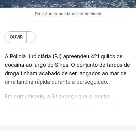
Foto: Autoridade Marítima Nacional
OUVIR
A Polícia Judiciária (PJ) apreendeu 421 quilos de
cocaína ao largo de Sines. O conjunto de fardos de
droga tinham acabado de ser lançados ao mar de
uma lancha rápida durante a perseguição.
Em comunicado, a PJ avança que a lancha
suspeita foi detetada em alto mar, cerca de 60
milhas náuticas ao largo de Sines.
VER MAIS
A apreensão aconteceu na tarde desta sexta-feira,