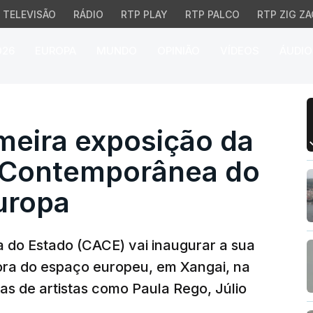
TELEVISÃO
RÁDIO
RTP PLAY
RTP PALCO
RTP ZIG ZA
026
EUROPA
MUNDO
OPINIÃO
VÍDEOS
ÁUDIO
eira exposição da Cole
meira exposição da
e Contemporânea do
uropa
do Estado (CACE) vai inaugurar a sua
fora do espaço europeu, em Xangai, na
s de artistas como Paula Rego, Júlio