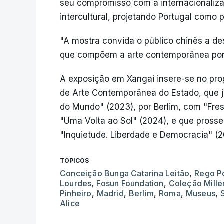
seu compromisso com a internacionaliza
intercultural, projetando Portugal como p
"A mostra convida o público chinês a de
que compõem a arte contemporânea por
A exposição em Xangai insere-se no pro
de Arte Contemporânea do Estado, que 
do Mundo" (2023), por Berlim, com "Fre
"Uma Volta ao Sol" (2024), e que pross
"Inquietude. Liberdade e Democracia" (
TÓPICOS
Conceição Bunga Catarina Leitão
,
Rego P
Lourdes
,
Fosun Foundation
,
Coleção Mill
Pinheiro
,
Madrid
,
Berlim
,
Roma
,
Museus
,
Alice