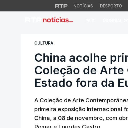
NOTÍCIAS
DESPORTO
PAÍS
MUNDIAL 2
China acolhe prim
CULTURA
China acolhe pri
Coleção de Art
Estado fora da E
A Coleção de Arte Contemporânea 
primeira exposição internacional 
China, a 08 de novembro, com obra
Pomar e Lourdes Castro.