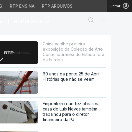
G
RTP ENSINA
RTP ARQUIVOS
Entrar
Abrir campo de
|
S
RTP
DESPORTO
ção de Arte Contemporâ
China acolhe primeira
exposição da Coleção de Arte
Contemporânea do Estado fora
da Europa
60 anos da ponte 25 de Abril.
Histórias que não se veem
Empreiteiro que fez obras na
casa de Luís Neves também
trabalhou para o diretor
financeiro da PJ