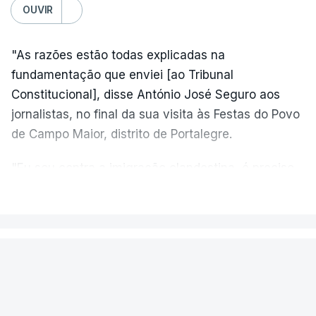
OUVIR
"As razões estão todas explicadas na
fundamentação que enviei [ao Tribunal
Constitucional], disse António José Seguro aos
jornalistas, no final da sua visita às Festas do Povo
de Campo Maior, distrito de Portalegre.
"Eu sou contra a imigração clandestina, é preciso
combater ferozmente a imigração ilegal,
VER MAIS
precisamos de regular a nossa imigração e
precisamos de defender as nossas fronteiras e
nada disto é incompatível com tratarmos com
PAÍS
dignidade as pessoas, designadamente menores e
Fogo de Fornos de Algodres
crianças", acrescentou.
novamente em resolução após dois