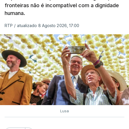
de embarcações de alta velocidade (EAV) que
fronteiras não é incompatível com a dignidade
humana.
utilizam a costa nacional para o tráfico de droga.
RTP
/
atualizado 8 Agosto 2026, 17:00
c/ Lusa
Lusa