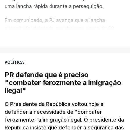
uma lancha rápida durante a perseguição.
Em comunicado, a PJ avança que a lancha
suspeita foi detetada em alto mar, cerca de 60
milhas náuticas ao largo de Sines.
VER MAIS
A apreensão aconteceu na tarde desta sexta-feira,
desencadeando uma ação de prevenção
POLÍTICA
desencadeada pela Polícia Judiciária, em
PR defende que é preciso
articulação com a Marinha, a Autoridade Marítima
"combater ferozmente a imigração
Nacional e a Força Aérea.
ilegal"
O ano de 2026 tem sido um ano de recordes: foi
O Presidente da República voltou hoje a
apreendida mais cocaína até ao momento de que
defender a necessidade de "combater
em todo o ano de 2025.
ferozmente" a imigração ilegal. O presidente da
A ação de prevenção visa a deteção em alto mar
República insiste que defender a segurança das