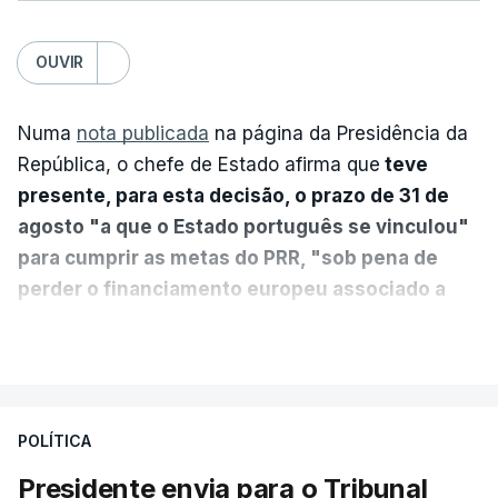
OUVIR
Numa
nota publicada
na página da Presidência da
República, o chefe de Estado afirma que
teve
presente, para esta decisão, o prazo de 31 de
agosto "a que o Estado português se vinculou"
para cumprir as metas do PRR, "sob pena de
perder o financiamento europeu associado a
essa reforma específica".
VER MAIS
António José Seguro entende que a reforma reúne
treze apoios sociais "num só" e pretende "tornar o
POLÍTICA
sistema mais simples, mais justo e transparente".
Presidente envia para o Tribunal