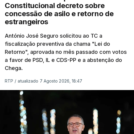
"Sempre que seja possível reduzir burocracias,
Constitucional decreto sobre
eliminar sobreposições e garantir que os apoios
concessão de asilo e retorno de
chegam a quem mais necessita, estaremos a dar
estrangeiros
um passo na direção certa", argumenta o
António José Seguro solicitou ao TC a
Presidente da República.
fiscalização preventiva da chama "Lei do
Retorno", aprovada no mês passado com votos
Assegurar que "ninguém é
a favor de PSD, IL e CDS-PP e a abstenção do
prejudicado"
Chega.
RTP
/
atualizado 7 Agosto 2026, 18:47
O Preisdente deixa, no entanto, deixa alguns
avisos:
uma reforma desta dimensão "deve ter
como primeiro critério a proteção das pessoas"
e "nenhum processo de simplificação pode
traduzir-se numa diminuição da proteção
social".