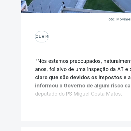
Foto: Movime
OUVIR
"Nós estamos preocupados, naturalmente
anos, foi alvo de uma inspeção da AT e d
claro que são devidos os impostos e 
informou o Governo de algum risco c
deputado do PS Miguel Costa Matos.
Na sequência de notícias desta semana 
V
milhões euros devidos em impostos pelo
vendidas pela EDP à Engie, o PS questio