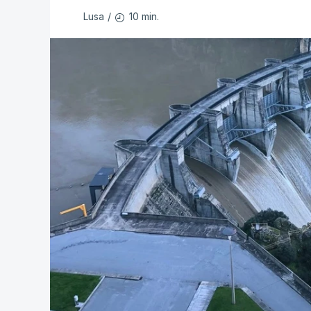
10 min.
Lusa
/