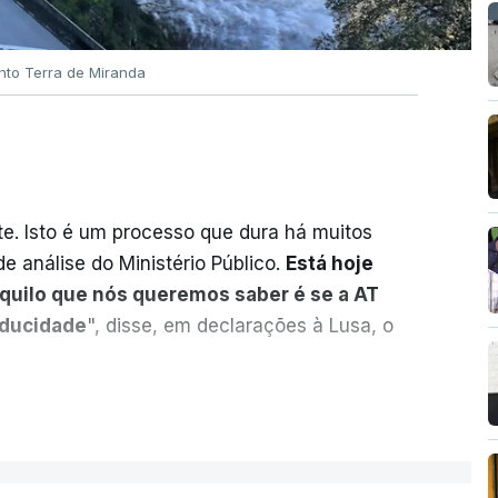
nto Terra de Miranda
. Isto é um processo que dura há muitos
e análise do Ministério Público.
Está hoje
aquilo que nós queremos saber é se a AT
aducidade
", disse, em declarações à Lusa, o
sobre o risco de caducidade dos 335,2
ER MAIS
 negócio das seis barragens transmontanas
nou, através do Parlamento, o ministro de