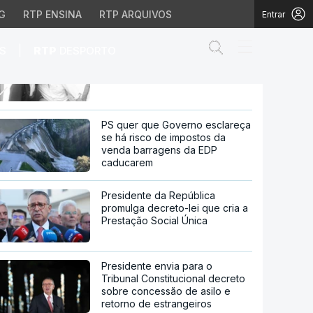
G
RTP ENSINA
RTP ARQUIVOS
Entrar
Abrir campo de
|
S
RTP
DESPORTO
"De Bicicleta". Um filme sobre
luto e dor de perder um filho
e perder um filho
PS quer que Governo esclareça
se há risco de impostos da
venda barragens da EDP
caducarem
Presidente da República
promulga decreto-lei que cria a
Prestação Social Única
Presidente envia para o
Tribunal Constitucional decreto
sobre concessão de asilo e
retorno de estrangeiros