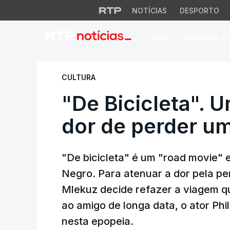
NOTÍCIAS
DESPORTO
PAÍS
MUNDIAL 2
"De Bicicleta". Um 
CULTURA
"De Bicicleta". U
dor de perder um
"De bicicleta" é um "road movie" 
Negro. Para atenuar a dor pela per
Mlekuz decide refazer a viagem qu
ao amigo de longa data, o ator Ph
nesta epopeia.