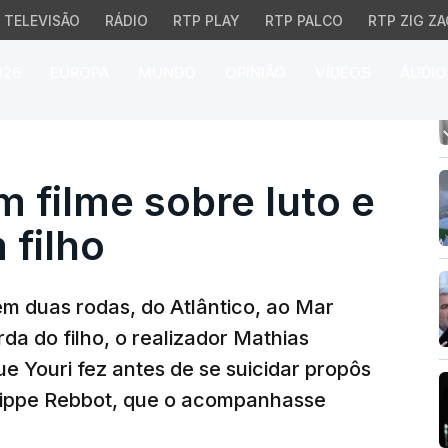
TELEVISÃO
RÁDIO
RTP PLAY
RTP PALCO
RTP ZIG ZA
026
EUROPA
MUNDO
OPINIÃO
VÍDEOS
ÁUDIO
filme sobre luto e dor d
m filme sobre luto e
 filho
em duas rodas, do Atlântico, ao Mar
da do filho, o realizador Mathias
e Youri fez antes de se suicidar propôs
ilippe Rebbot, que o acompanhasse