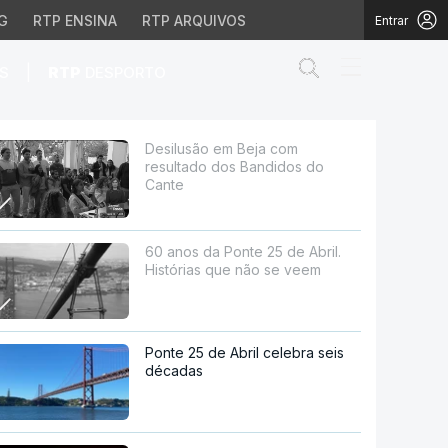
G
RTP ENSINA
RTP ARQUIVOS
Entrar
Abrir campo de
|
S
RTP
DESPORTO
didos do Cante
Desilusão em Beja com
resultado dos Bandidos do
Cante
60 anos da Ponte 25 de Abril.
Histórias que não se veem
Ponte 25 de Abril celebra seis
décadas