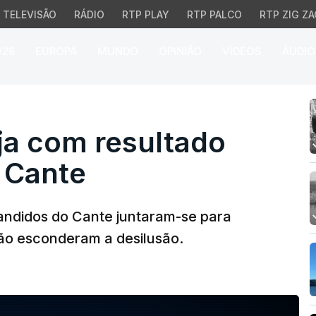
TELEVISÃO
RÁDIO
RTP PLAY
RTP PALCO
RTP ZIG ZA
026
EUROPA
MUNDO
OPINIÃO
VÍDEOS
ÁUDIO
 com resultado dos Ban
ja com resultado
 Cante
Bandidos do Cante juntaram-se para
não esconderam a desilusão.