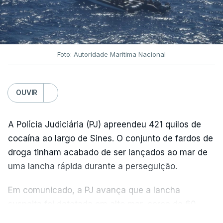
Foto: Autoridade Marítima Nacional
OUVIR
A Polícia Judiciária (PJ) apreendeu 421 quilos de
cocaína ao largo de Sines. O conjunto de fardos de
droga tinham acabado de ser lançados ao mar de
uma lancha rápida durante a perseguição.
Em comunicado, a PJ avança que a lancha
suspeita foi detetada em alto mar, cerca de 60
milhas náuticas ao largo de Sines.
VER MAIS