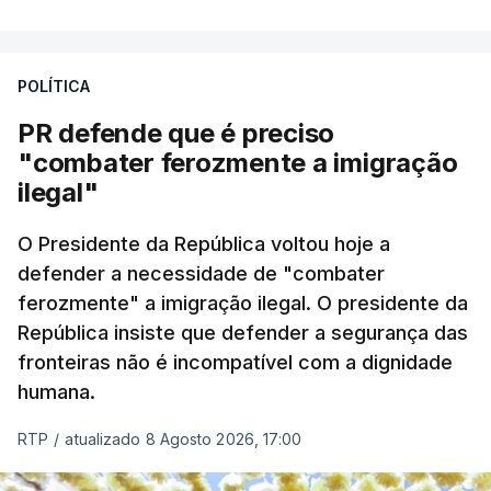
A apreensão aconteceu na tarde desta sexta-feira,
desencadeando uma ação de prevenção
POLÍTICA
desencadeada pela Polícia Judiciária, em
PR defende que é preciso
articulação com a Marinha, a Autoridade Marítima
"combater ferozmente a imigração
Nacional e a Força Aérea.
ilegal"
O ano de 2026 tem sido um ano de recordes: foi
O Presidente da República voltou hoje a
apreendida mais cocaína até ao momento de que
defender a necessidade de "combater
em todo o ano de 2025.
ferozmente" a imigração ilegal. O presidente da
A ação de prevenção visa a deteção em alto mar
República insiste que defender a segurança das
de embarcações de alta velocidade (EAV) que
fronteiras não é incompatível com a dignidade
humana.
utilizam a costa nacional para o tráfico de droga.
RTP
/
atualizado 8 Agosto 2026, 17:00
c/ Lusa