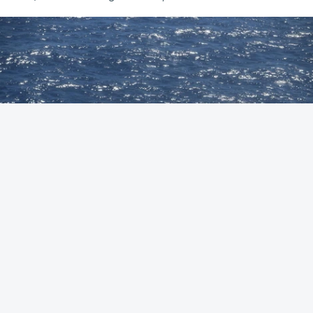
Foto: Autoridade Marítima Nacional
OUVIR
A Polícia Judiciária (PJ) apreendeu 421 quilos de