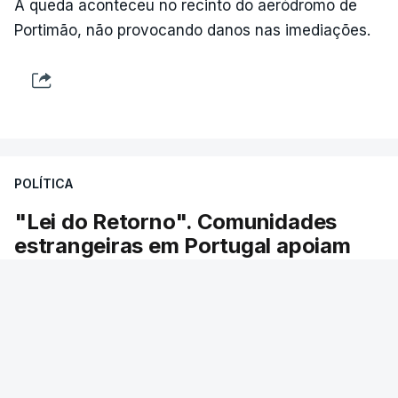
A queda aconteceu no recinto do aeródromo de
Portimão, não provocando danos nas imediações.
POLÍTICA
"Lei do Retorno". Comunidades
estrangeiras em Portugal apoiam
decisão de Seguro
As comunidades estrangeiras em Portugal
apoiam a decisão do presidente da república de
enviar a lei do retorno para o Tribunal
Constitucional.