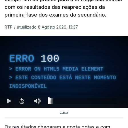
com os resultados das reapreciações da
primeira fase dos exames do secundário.
RTP
/
atualizado 8 Agosto 2026, 13:37
ERRO
100
ERROR ON HTML5 MEDIA ELEMENT
ESTE CONTEÚDO ESTÁ NESTE MOMENTO
INDISPONÍVEL
Lusa
Os resultados chegaram a conta gotas e com