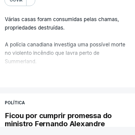
Várias casas foram consumidas pelas chamas,
propriedades destruídas.
A polícia canadiana investiga uma possível morte
no violento incêndio que lavra perto de
Summerland.
VER MAIS
Éum cenário de terror, descreve o primeiro-ministro
da Columbia Britânica, David Iby.
POLÍTICA
Ficou por cumprir promessa do
ERRO
100
ministro Fernando Alexandre
ERROR ON HTML5 MEDIA ELEMENT