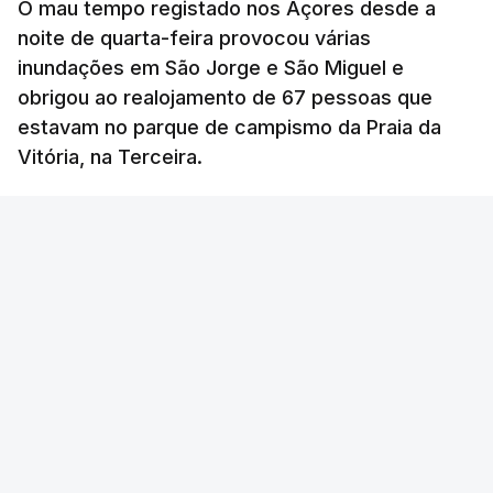
O mau tempo registado nos Açores desde a
noite de quarta-feira provocou várias
inundações em São Jorge e São Miguel e
obrigou ao realojamento de 67 pessoas que
estavam no parque de campismo da Praia da
Vitória, na Terceira.
RTP
/
atualizado 6 Agosto 2026, 10:15
OUVIR
Segundo a Proteção Civil dos Açores, foram
registadas até esta manhã sete ocorrências.
Na
ilha de São Miguel
foram registas quatro
ocorrências: três inundações em quintais e