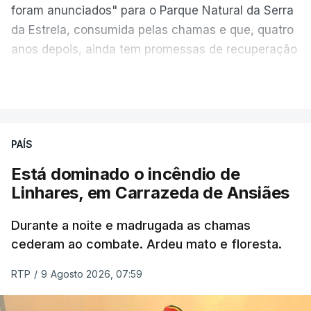
foram anunciados" para o Parque Natural da Serra
da Estrela, consumida pelas chamas e que, quatro
anos depois, ainda tem promessas de recuperação
por cumprir.
VER MAIS
ERRO
100
PAÍS
ERROR ON HTML5 MEDIA ELEMENT
Está dominado o incêndio de
Linhares, em Carrazeda de Ansiães
ESTE CONTEÚDO ESTÁ NESTE
MOMENTO INDISPONÍVEL
Durante a noite e madrugada as chamas
cederam ao combate. Ardeu mato e floresta.
RTP
/
9 Agosto 2026, 07:59