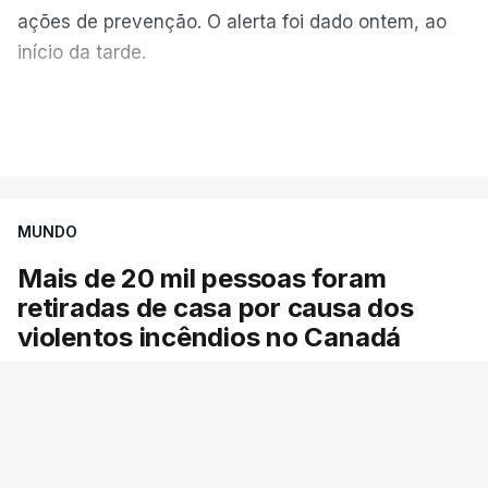
ações de prevenção. O alerta foi dado ontem, ao
início da tarde.
Mais de 20 mil pessoas foram retiradas de casa
VER MAIS
por causa dos violentos incêndios no Canadá
MUNDO
Mais de 20 mil pessoas foram
retiradas de casa por causa dos
violentos incêndios no Canadá
Milhares de pessoas têm ordem de evacuação.
O governo da província declarou o estado de
emergência por causa de dezenas de incêndios
florestais que estão descontrolados.