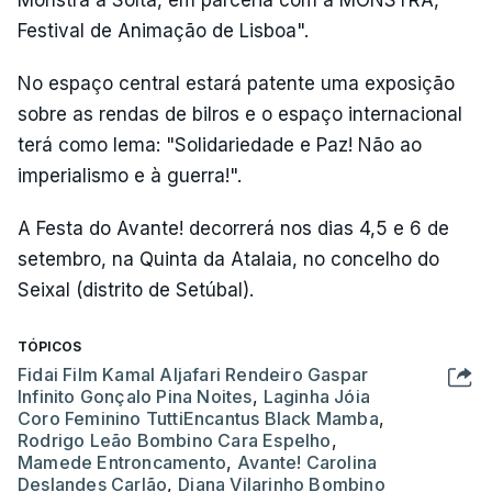
Monstra à Solta, em parceria com a MONSTRA,
Festival de Animação de Lisboa".
No espaço central estará patente uma exposição
sobre as rendas de bilros e o espaço internacional
terá como lema: "Solidariedade e Paz! Não ao
imperialismo e à guerra!".
A Festa do Avante! decorrerá nos dias 4,5 e 6 de
setembro, na Quinta da Atalaia, no concelho do
Seixal (distrito de Setúbal).
TÓPICOS
Fidai Film Kamal Aljafari Rendeiro Gaspar
Infinito Gonçalo Pina Noites
,
Laginha Jóia
Coro Feminino TuttiEncantus Black Mamba
,
Rodrigo Leão Bombino Cara Espelho
,
Mamede Entroncamento
,
Avante! Carolina
Deslandes Carlão
,
Diana Vilarinho Bombino