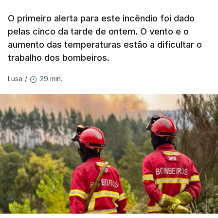
garantido o superior interesse da criança.
O primeiro alerta para este incêndio foi dado
pelas cinco da tarde de ontem. O vento e o
aumento das temperaturas estão a dificultar o
trabalho dos bombeiros.
ERRO
100
ERROR ON HTML5 MEDIA ELEMENT
29 min.
Lusa
/
ESTE CONTEÚDO ESTÁ NESTE
MOMENTO INDISPONÍVEL
O Chega considerou "de uma enorme gravidade" a
decisão do Presidente da República
de enviar para
o Tribunal Constitucional o decreto sobre retorno
de estrangeiros, sustentando tratar-se de "uma
irresponsabilidade".