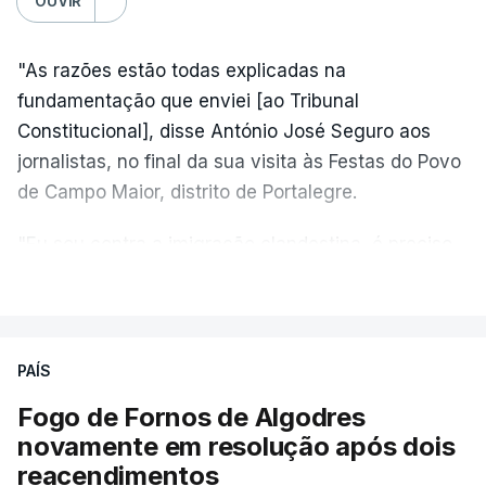
OUVIR
"As razões estão todas explicadas na
fundamentação que enviei [ao Tribunal
Constitucional], disse António José Seguro aos
jornalistas, no final da sua visita às Festas do Povo
de Campo Maior, distrito de Portalegre.
"Eu sou contra a imigração clandestina, é preciso
combater ferozmente a imigração ilegal,
VER MAIS
precisamos de regular a nossa imigração e
precisamos de defender as nossas fronteiras e
nada disto é incompatível com tratarmos com
PAÍS
dignidade as pessoas, designadamente menores e
Fogo de Fornos de Algodres
crianças", acrescentou.
novamente em resolução após dois
reacendimentos
António José Seguro mostrou dúvidas sobre se é