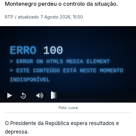
fez obras na casa do diretor
Montenegro perdeu o controlo da situação.
financeiro da PJ
atualizado 7 Agosto 2026, 14:25
RTP
/
atualizado 7 Agosto 2026, 15:50
Empreiteiro que fez obras
na casa de Luís Neves
ERRO
100
também trabalhou para o
diretor financeiro da PJ
ERROR ON HTML5 MEDIA ELEMENT
atualizado 7 Agosto 2026, 14:26
ESTE CONTEÚDO ESTÁ NESTE MOMENTO
INDISPONÍVEL
Foto: Lusa
O Presidente da República espera resultados e
depressa.