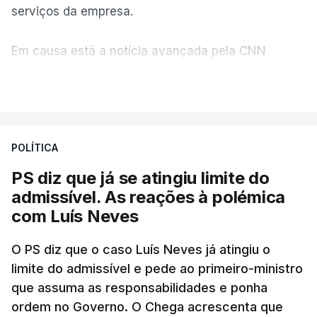
serviços da empresa.
Em causa está a notícia avançada pela CNN
Portugal de que o diretor financeiro também tinha
VER MAIS
recorrido à Construbarcelos, tal como Luís Neves.
A Judiciária adianta ainda que não ordenou a
POLÍTICA
abertura de qualquer processo disciplinar, por não
ter qualquer elemento que indicie a realização
PS diz que já se atingiu limite do
dessas obras.
admissível. As reações à polémica
com Luís Neves
ARTIGOS RELACIONADOS
O PS diz que o caso Luís Neves já atingiu o
limite do admissível e pede ao primeiro-ministro
que assuma as responsabilidades e ponha
Empreiteiro da
Construbarcelos também
ordem no Governo. O Chega acrescenta que