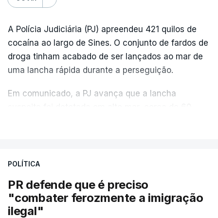
A Polícia Judiciária (PJ) apreendeu 421 quilos de
cocaína ao largo de Sines. O conjunto de fardos de
droga tinham acabado de ser lançados ao mar de
uma lancha rápida durante a perseguição.
Em comunicado, a PJ avança que a lancha
suspeita foi detetada em alto mar, cerca de 60
milhas náuticas ao largo de Sines.
VER MAIS
A apreensão aconteceu na tarde desta sexta-feira,
desencadeando uma ação de prevenção
POLÍTICA
desencadeada pela Polícia Judiciária, em
PR defende que é preciso
articulação com a Marinha, a Autoridade Marítima
"combater ferozmente a imigração
Nacional e a Força Aérea.
ilegal"