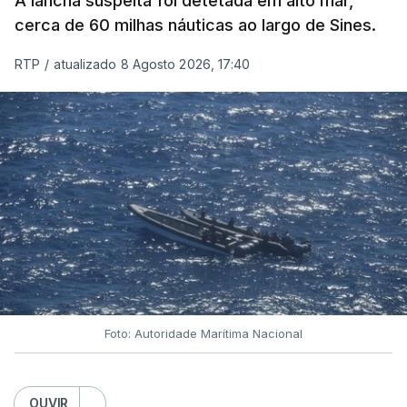
A lancha suspeita foi detetada em alto mar,
cerca de 60 milhas náuticas ao largo de Sines.
RTP
/
atualizado 8 Agosto 2026, 17:40
Foto: Autoridade Marítima Nacional
OUVIR