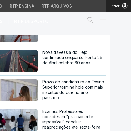
UNESCO
G
RTP ENSINA
RTP ARQUIVOS
Entrar
Abrir campo de
|
S
RTP
DESPORTO
60 anos da Ponte 25 de Abril.
Histórias que não se veem
es da Música da UNESC
Nova travessia do Tejo
confirmada enquanto Ponte 25
de Abril celebra 60 anos
Prazo de candidatura ao Ensino
Superior termina hoje com mais
inscritos do que no ano
passado
Exames. Professores
consideram "praticamente
impossível" concluir
reapreciações até sexta-feira