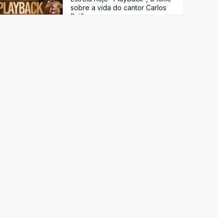
sobre a vida do cantor Carlos
Paião
"O meu lugar de verão". Férias
na praia dos tesos na Fuseta
Vindimas noturnas no Alentejo