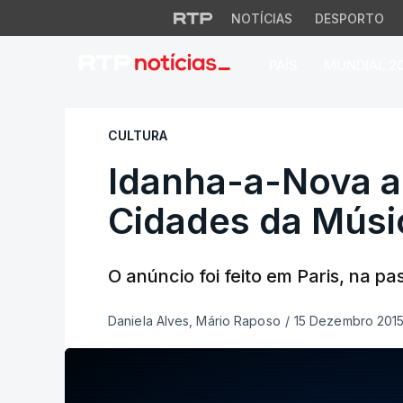
NOTÍCIAS
DESPORTO
PAÍS
MUNDIAL 2
Idanha-a-Nova ac
CULTURA
Idanha-a-Nova a
Cidades da Mús
O anúncio foi feito em Paris, na pa
Daniela Alves, Mário Raposo
/
15 Dezembro 2015,