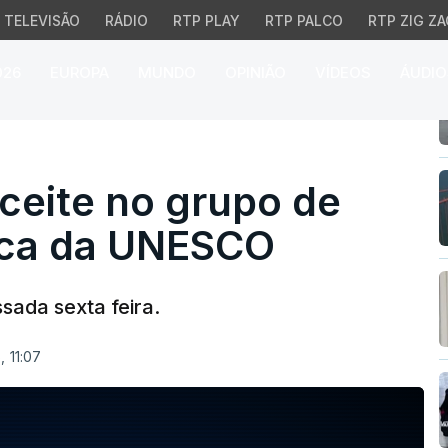
TELEVISÃO
RÁDIO
RTP PLAY
RTP PALCO
RTP ZIG ZA
026
EUROPA
MUNDO
OPINIÃO
VÍDEOS
ÁUDIO
eite no grupo de Cidad
ceite no grupo de
ica da UNESCO
ssada sexta feira.
 11:07