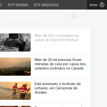
G
RTP ENSINA
RTP ARQUIVOS
Entrar
Abrir campo de
|
S
RTP
DESPORTO
 Film Festival
Mais de 200 convidados no
Lisbon & Estoril Film Festival
Mais de 20 mil pessoas foram
retiradas de casa por causa dos
violentos incêndios no Canadá
Está dominado o incêndio de
Linhares, em Carrazeda de
Ansiães