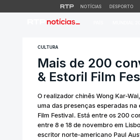
NOTÍCIAS
DESPORTO
PAÍS
MUNDIAL 2
Mais de 200 convid
CULTURA
Mais de 200 con
& Estoril Film Fes
O realizador chinês Wong Kar-Wai,
uma das presenças esperadas na ed
Film Festival. Está entre os 200 c
entre 8 e 18 de novembro em Lisbo
escritor norte-americano Paul Aus