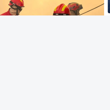
vai levar dias ou semanas para controlar o
ão no terreno no combate às chamas.
RTP