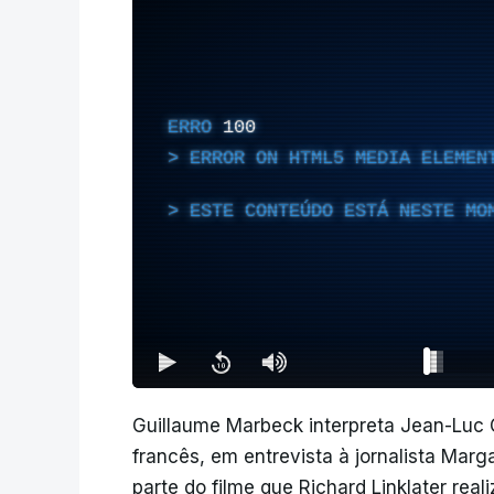
ERRO
100
ERROR ON HTML5 MEDIA ELEMEN
ESTE CONTEÚDO ESTÁ NESTE MO
Guillaume Marbeck interpreta Jean-Luc 
francês, em entrevista à jornalista Marg
parte do filme que Richard Linklater reali