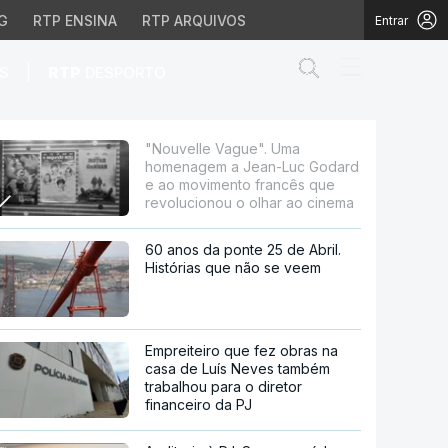
G
RTP ENSINA
RTP ARQUIVOS
Entrar
Abrir campo de
|
S
RTP
DESPORTO
-Luc Godard e ao movim
"Nouvelle Vague". Uma
homenagem a Jean-Luc Godard
e ao movimento francês que
revolucionou o olhar ao cinema
60 anos da ponte 25 de Abril.
Histórias que não se veem
Empreiteiro que fez obras na
casa de Luís Neves também
trabalhou para o diretor
financeiro da PJ