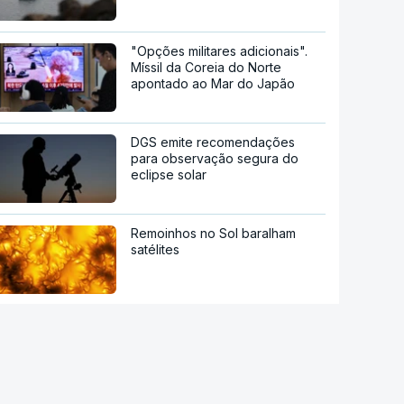
"Opções militares adicionais".
Míssil da Coreia do Norte
apontado ao Mar do Japão
DGS emite recomendações
para observação segura do
eclipse solar
Remoinhos no Sol baralham
satélites
Hipertensão, diabetes e tabaco.
Cientistas identificam três
fatores a controlar para atrasar
a demência