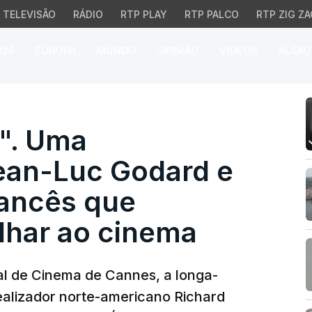
TELEVISÃO
RÁDIO
RTP PLAY
RTP PALCO
RTP ZIG ZA
026
EUROPA
MUNDO
OPINIÃO
VÍDEOS
ÁUDIO
 Uma homenagem a Jean
". Uma
an-Luc Godard e
ancês que
lhar ao cinema
al de Cinema de Cannes, a longa-
alizador norte-americano Richard