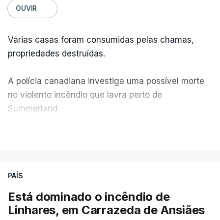
OUVIR
Várias casas foram consumidas pelas chamas,
propriedades destruídas.
A polícia canadiana investiga uma possível morte
no violento incêndio que lavra perto de
Summerland.
VER MAIS
Éum cenário de terror, descreve o primeiro-ministro
da Columbia Britânica, David Iby.
PAÍS
Está dominado o incêndio de
ERRO
100
Linhares, em Carrazeda de Ansiães
ERROR ON HTML5 MEDIA ELEMENT