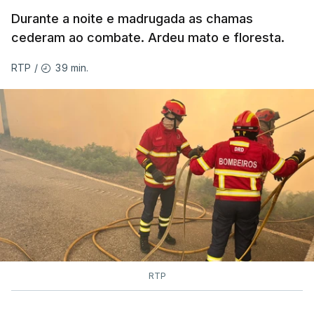
Durante a noite e madrugada as chamas
ESTE CONTEÚDO ESTÁ NESTE
cederam ao combate. Ardeu mato e floresta.
MOMENTO INDISPONÍVEL
39 min.
RTP
/
As autoridades canadianas estimam que vai levar
dias ou semanas para controlar o fogo. Mais de
dois mil operacionais estão no terreno no combate
às chamas.
RTP