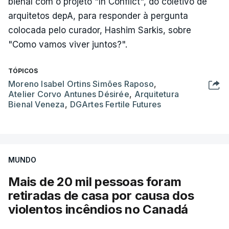
bienal com o projeto "In Conflict", do coletivo de
arquitetos depA, para responder à pergunta
colocada pelo curador, Hashim Sarkis, sobre
"Como vamos viver juntos?".
TÓPICOS
Moreno Isabel Ortins Simões Raposo
,
Atelier Corvo Antunes Désirée
,
Arquitetura
Bienal Veneza
,
DGArtes Fertile Futures
MUNDO
Mais de 20 mil pessoas foram
retiradas de casa por causa dos
violentos incêndios no Canadá