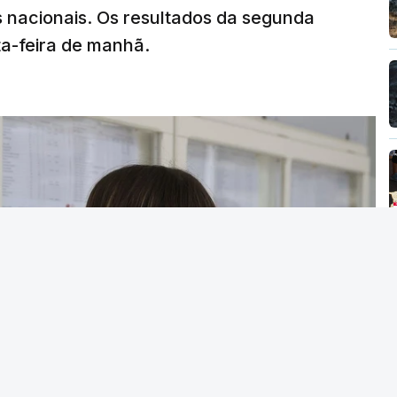
s nacionais. Os resultados da segunda
ta-feira de manhã.
 Instituições de Ensino Superior puderam
ngresso previamente definidos dois elencos
ma única prova de ingresso.
m, a regra que vigorou até 2024 (entre uma e
maior autonomia na fixação das condições de
19 pares instituição/curso que podiam fixar
ingresso, 1.330 decidiram fixar pelo menos
esso, o que representa 88%.
 também às solicitações das Instituições de
se registou uma redução mais acentuada de
el do Conselho de Reitores das Universidades