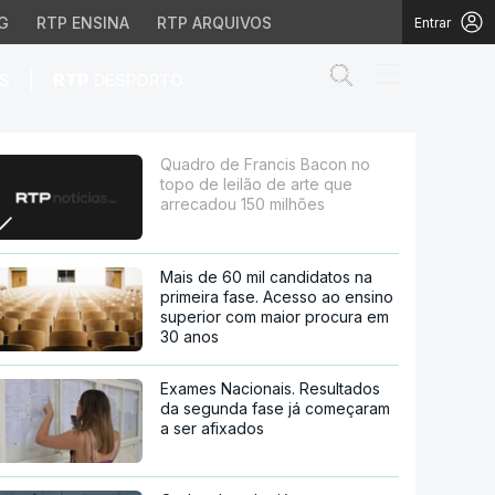
G
RTP ENSINA
RTP ARQUIVOS
Entrar
Abrir campo de
|
S
RTP
DESPORTO
o de arte que arrecadou
Quadro de Francis Bacon no
topo de leilão de arte que
arrecadou 150 milhões
Mais de 60 mil candidatos na
primeira fase. Acesso ao ensino
superior com maior procura em
30 anos
Exames Nacionais. Resultados
da segunda fase já começaram
a ser afixados