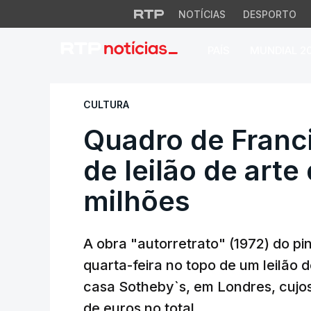
NOTÍCIAS
DESPORTO
PAÍS
MUNDIAL 2
Quadro de Francis 
CULTURA
Quadro de Franc
de leilão de art
milhões
A obra "autorretrato" (1972) do pi
quarta-feira no topo de um leilão
casa Sotheby`s, em Londres, cujo
de euros no total.