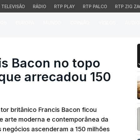
TELEVISÃO
RÁDIO
RTP PLAY
RTP PALCO
RTP ZIG ZA
026
EUROPA
MUNDO
OPINIÃO
VÍDEOS
ÁUDIO
Bacon no topo de leilã
is Bacon no topo
e que arrecadou 150
ntor britânico Francis Bacon ficou
 de arte moderna e contemporânea da
s negócios ascenderam a 150 milhões