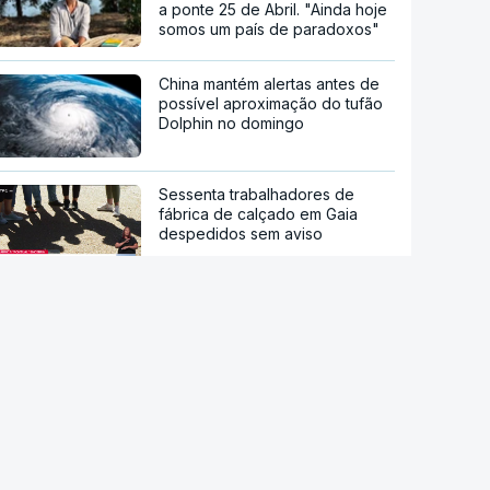
a ponte 25 de Abril. "Ainda hoje
somos um país de paradoxos"
China mantém alertas antes de
possível aproximação do tufão
Dolphin no domingo
Sessenta trabalhadores de
fábrica de calçado em Gaia
despedidos sem aviso
Endividamento das famílias
atingiu máximo histórico de 180
mil milhões de euros
Trump assina decreto que
impede "turismo de
nascimentos"