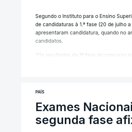
Segundo o Instituto para o Ensino Superi
de candidaturas à 1.ª fase (20 de julho 
apresentaram candidatura, quando no a
candidatos.
"Os resultados da 1ª fase do concurso
registou o número mais elevado de cand
V
da pandemia de Covid-19, durante os qu
conclusão do ensino secundário e para 
de ingresso", refere o Ministério da Ed
PAÍS
comunicado.
Exames Nacionai
O MECI salienta que, sendo afixados hoj
segunda fase af
dos Exames Nacionais do Ensino Secundá
candidatos à 1.ª fase poderá ainda sub