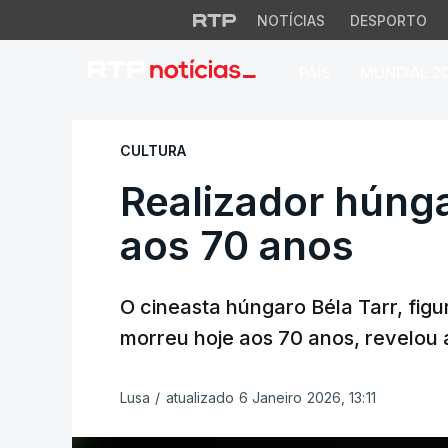
NOTÍCIAS
DESPORTO
PAÍS
MUNDIAL 2
Realizador húngaro
CULTURA
Realizador húnga
aos 70 anos
O cineasta húngaro Béla Tarr, figu
morreu hoje aos 70 anos, revelou 
Lusa
/
atualizado 6 Janeiro 2026, 13:11