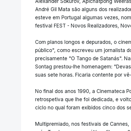
Alexander Sokurov, Apichatpong Weeras
André Gil Mata são alguns dos realizador
esteve em Portugal algumas vezes, no
festival FEST - Novos Realizadores, No
Com planos longos e depurados, o cinem
público", como escreveu um jornalista d
precisamente "O Tango de Satanás". Na 
Sontag prestou-lhe homenagem: "Devast
suas sete horas. Ficaria contente por vê
No final dos anos 1990, a Cinemateca P
retrospetiva que lhe foi dedicada, e vo
ciclo no qual foram exibidos cinco dos se
Multipremiado, nos festivais de Cannes,