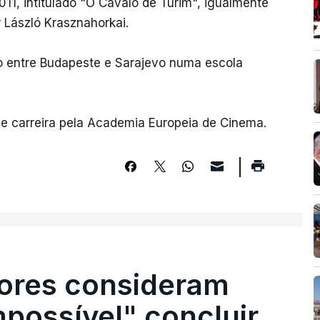
011, intitulado "O Cavalo de Turim", igualmente
 László Krasznahorkai.
po entre Budapeste e Sarajevo numa escola
e carreira pela Academia Europeia de Cinema.
ores consideram
possível" concluir