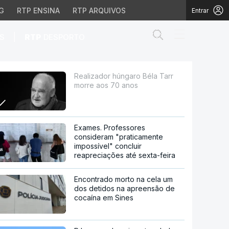
G
RTP ENSINA
RTP ARQUIVOS
Entrar
Abrir campo de
|
S
RTP
DESPORTO
0 anos
Realizador húngaro Béla Tarr
morre aos 70 anos
Exames. Professores
consideram "praticamente
impossível" concluir
reapreciações até sexta-feira
Encontrado morto na cela um
dos detidos na apreensão de
cocaína em Sines