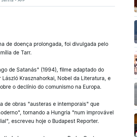
l Senna - AFP
ma de doença prolongada, foi divulgada pelo
ília de Tarr.
ango de Satanás" (1994), filme adaptado do
ászló Krasznahorkai, Nobel da Literatura, e
sobre o declínio do comunismo na Europa.
a de obras "austeras e intemporais" que
oderno", tornando a Hungria "num improvável
al", escreveu hoje o Budapest Reporter.