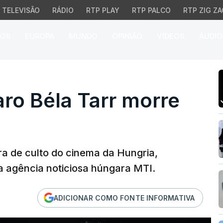
TELEVISÃO
RÁDIO
RTP PLAY
RTP PALCO
RTP ZIG ZA
026
EUROPA
MUNDO
OPINIÃO
VÍDEOS
ÁUDIO
 Béla Tarr morre aos 7
ro Béla Tarr morre
ra de culto do cinema da Hungria,
a agência noticiosa húngara MTI.
ADICIONAR COMO FONTE INFORMATIVA