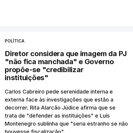
"Naturalmente que
nós ouvimos e
VER MAIS
compreendemos as observações que foram
feitas pelo presidente da República
. Mas, ao
mesmo tampo também
estamos a fazer nós
POLÍTICA
próprios um esforço muito grande nesta altura
para podermos atuar na prevenção e no
Diretor considera que imagem da PJ
combate aos incêndios
", afirmou Luís
"não fica manchada" e Governo
Montenegro em Fafe, à margem da inauguração de
propõe-se "credibilizar
uma Loja do Cidadão.
instituições"
Carlos Cabreiro pede serenidade interna e
No fim de semana, António José Seguro
externa face às investigações que estão a
afirmou que tem transmitido a necessidade
decorrer. Rita Alarcão Júdice afirma que se
de se melhorar "a prevenção e a capacidade
trata de "defender as instituições" e Luís
de resposta” no combate aos incêndios e
Montenegro sublinha que "seria estranho se não
lembrou que o relatório da Comissão Técnica
houvesse fiscalização".
Independente, que avaliou os incêndios de