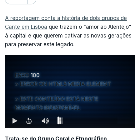
A reportagem conta a história de dois grupos de
Cante em Lisboa
que trazem o "amor ao Alentejo"
à capital e que querem cativar as novas gerações
para preservar este legado.
ERRO
100
ERROR ON HTML5 MEDIA ELEMENT
ESTE CONTEÚDO ESTÁ NESTE
MOMENTO INDISPONÍVEL
Trata-se do Grupo Coral e Etnográfico