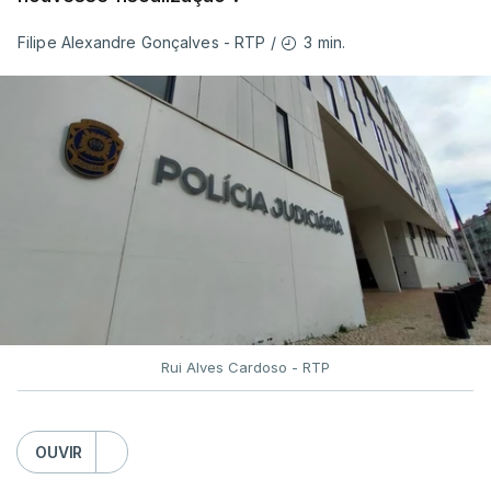
agosto do ano passado, conclui que “muito
3 min.
Filipe Alexandre Gonçalves - RTP
/
ficou por fazer depois dos relatórios
anteriores, dos incêndios de 2017”.
Montenegro frisou ainda que
"este ano temos o
maior dispositivo especial de combater a
incêndios rurais de sempre"
e salientou as
parcerias com os países que colaboram no
Mecanismo Europeu de Proteção Civil.
Rui Alves Cardoso - RTP
ERRO
100
ERROR ON HTML5 MEDIA ELEMENT
OUVIR
ESTE CONTEÚDO ESTÁ NESTE