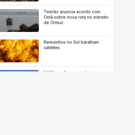
Teerão anuncia acordo com
Omã sobre nova rota no estreito
de Ormuz
Remoinhos no Sol baralham
satélites
NASA confirma que destroços
de foguetão da SpaceX
atingiram a Lua
Principais cidades italianas em
alerta máximo devido a nova
onda de calor
Autoridades alemãs detêm