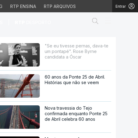
G
RTP ENSINA
RTP ARQUIVOS
Entrar
Abrir campo de
|
S
RTP
DESPORTO
é". Rose Byrne candida
"Se eu tivesse pernas, dava-te
um pontapé". Rose Byrne
candidata a Óscar
60 anos da Ponte 25 de Abril.
Histórias que não se veem
Nova travessia do Tejo
confirmada enquanto Ponte 25
de Abril celebra 60 anos