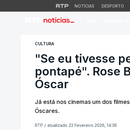
NOTÍCIAS
DESPORTO
PAÍS
MUNDIAL 2
"Se eu tivesse per
CULTURA
"Se eu tivesse p
pontapé". Rose 
Óscar
Já está nos cinemas um dos filmes
Óscares.
RTP
/
atualizado 22 Fevereiro 2026, 14:36