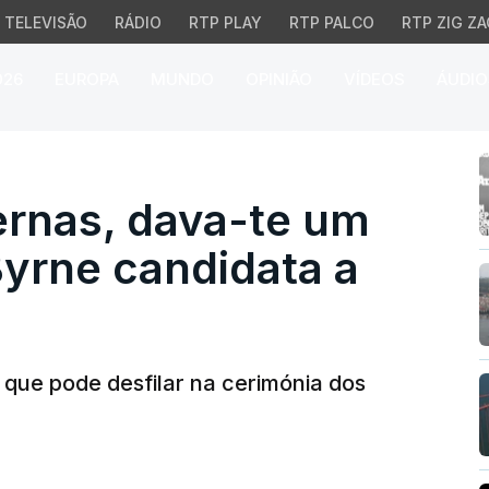
TELEVISÃO
RÁDIO
RTP PLAY
RTP PALCO
RTP ZIG ZA
026
EUROPA
MUNDO
OPINIÃO
VÍDEOS
ÁUDIO
nas, dava-te um pontap
ernas, dava-te um
Byrne candidata a
 que pode desfilar na cerimónia dos