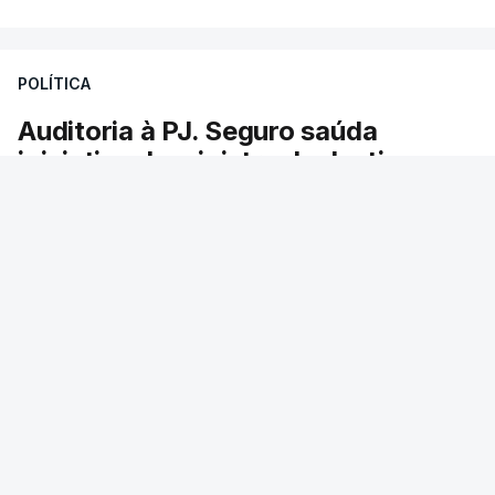
responsabilidade de sugerir as instalações da
Construbarcelos para acolher um atrelado
POLÍTICA
apreendido numa operação de droga.
Auditoria à PJ. Seguro saúda
iniciativa da ministra da Justiça
O presidente da República saudou a auditoria
aberta pela ministra da Justiça à Polícia
Judiciária e pediu rapidez no apuramento de
resultados. António José Seguro avisou que
cabe a todos os que ocupam cargos públicos
defenderem as instituições democráticas.
RTP
/
6 Agosto 2026, 20:23