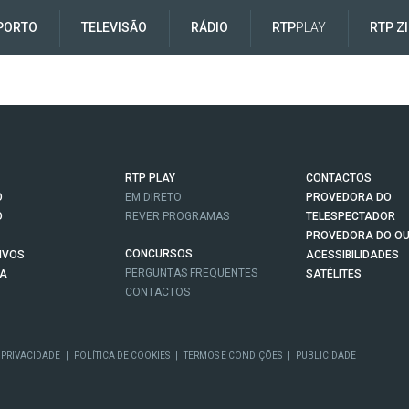
PORTO
TELEVISÃO
RÁDIO
RTP
PLAY
RTP Z
RTP PLAY
CONTACTOS
O
EM DIRETO
PROVEDORA DO
O
REVER PROGRAMAS
TELESPECTADOR
PROVEDORA DO OU
CONCURSOS
IVOS
ACESSIBILIDADES
PERGUNTAS FREQUENTES
NA
SATÉLITES
CONTACTOS
 PRIVACIDADE
|
POLÍTICA DE COOKIES
|
TERMOS E CONDIÇÕES
|
PUBLICIDADE