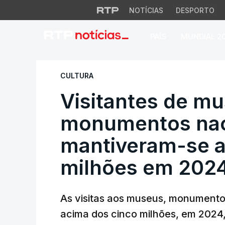
NOTÍCIAS
DESPORTO
PAÍS
MUNDIAL 2
Visitantes de mus
CULTURA
Visitantes de m
monumentos nac
mantiveram-se a
milhões em 202
As visitas aos museus, monumento
acima dos cinco milhões, em 2024,