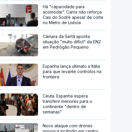
Há "capacidade para
acomodar". Carris não reforça
Cais do Sodré apesar de corte
no Metro de Lisboa
Câmara da Sertã aponta
situação "muito difícil" da EN2
em Pedrógão Pequeno
Espanha lança ultimato a Itália
para que levante controlos na
fronteira
Ceuta. Espanha espera
transferir menores para o
continente "dentro de
semanas"
Novo ataque com drones
provoca incêndio em centro