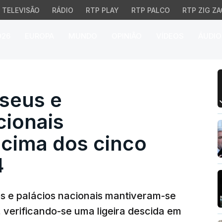
TELEVISÃO
RÁDIO
RTP PLAY
RTP PALCO
RTP ZIG ZA
026
EUROPA
MUNDO
OPINIÃO
VÍDEOS
ÁUDIO
eus e monumentos naci
useus e
ionais
cima dos cinco
4
s e palácios nacionais mantiveram-se
 verificando-se uma ligeira descida em