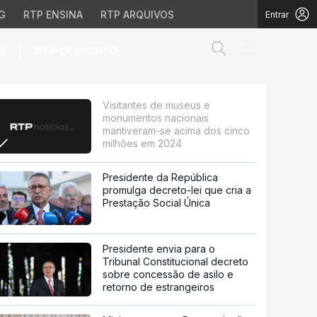
G
RTP ENSINA
RTP ARQUIVOS
Entrar
Abrir campo de
|
S
RTP
DESPORTO
onais mantiveram-se ac
Visitantes de museus e
monumentos nacionais
mantiveram-se acima dos cinco
milhões em 2024
Presidente da República
promulga decreto-lei que cria a
Prestação Social Única
Presidente envia para o
Tribunal Constitucional decreto
sobre concessão de asilo e
retorno de estrangeiros