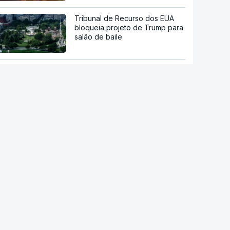
Tribunal de Recurso dos EUA
bloqueia projeto de Trump para
salão de baile
"O rosto foi desfigurado".
Regime talibã inaugurou uma
nova era de mulheres
assassinadas
Meta multada em 492 milhões
de euros nos EUA por danos
causados pelas redes sociais a
jovens
Modelo de IA da Meta invadiu
sistema de outra empresa de
forma autónoma
Ordem dos Médicos pede