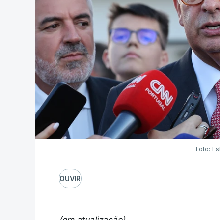
Foto: Es
OUVIR
(em atualização)