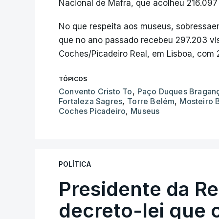
Nacional de Mafra, que acolheu 216.097
No que respeita aos museus, sobressae
que no ano passado recebeu 297.203 vis
Coches/Picadeiro Real, em Lisboa, com 
TÓPICOS
Convento Cristo To
,
Paço Duques Bragan
Fortaleza Sagres
,
Torre Belém
,
Mosteiro 
Coches Picadeiro
,
Museus
POLÍTICA
Presidente da R
decreto-lei que 