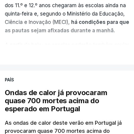
dos 11.º e 12.º anos chegaram às escolas ainda na
quinta-feira e, segundo o Ministério da Educação,
Ciência e Inovação (MECI),
há condições para que
as pautas sejam afixadas durante a manhã.
A partir de hoje, as escolas poderão também enviar
aos alunos as versões digitalizadas das respetivas
VER MAIS
provas classificadas, à semelhança do que
aconteceu durante a 1.ª fase.
PAÍS
Em anos anteriores, a consulta das provas
Ondas de calor já provocaram
dependia da apresentação de um requerimento,
quase 700 mortes acima do
mas o Governo decidiu, a partir deste ano,
esperado em Portugal
disponibilizar a cópia dos exames classificados a
todos os estudantes para "reforçar a transparência
As ondas de calor deste verão em Portugal já
e rigor do processo" devido às falhas na
provocaram quase 700 mortes acima do