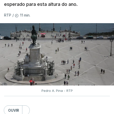
classificação eletrónica.
esperado para esta altura do ano.
Serão também publicadas as notas da 2.ª fase
11 min.
RTP
/
das provas finais do 9.º ano.
Quanto aos pedidos de reapreciação de provas
realizadas durante a 1.ª fase, os resultados só
serão disponibilizados às escolas hoje, mas o MECI
assegurou que as pautas serão afixadas durante a
tarde.
A tutela justificou a demora no processo de
reapreciações com o "elevado número de
pedidos"
, que este ano ultrapassou os 20 mil,
Pedro A. Pina - RTP
mais do triplo face ao ano passado.
Após a publicação desses resultados, os alunos
OUVIR
terão três dias para submeter a candidatura à 1.ª