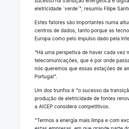
sucesso na transição energética e digita
eletricidade `verde`", resumiu Filipe San
Estes fatores são importantes numa alt
centros de dados, tanto porque as tecno
Europa como pelo impulso dado pela Intel
"Há uma perspetiva de haver cada vez 
telecomunicações, que é por onde passa 
nós queremos que essas estações de a
Portugal".
Um dos trunfos é "o sucesso da transiç
produção de eletricidade de fontes reno
a AICEP considera competitivos.
"Termos a energia mais limpa e com exc
estas empresas, em que grande parte do