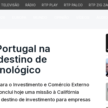
TELEVISÃO
RÁDIO
RTP PLAY
RTP PALCO
RTP ZIG ZA
026
EUROPA
MUNDO
OPINIÃO
VÍDEOS
ÁUDIO
ugal na Califórnia com
ortugal na
destino de
cnológico
para o Investimento e Comércio Externo
onclui hoje uma missão à Califórnia
 destino de investimento para empresas