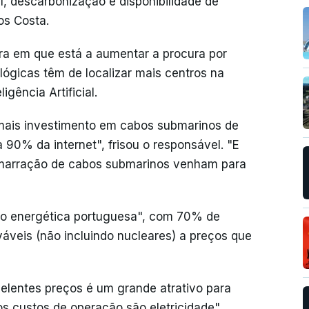
l, descarbonização e disponibilidade de
tos Costa.
ura em que está a aumentar a procura por
lógicas têm de localizar mais centros na
igência Artificial.
mais investimento em cabos submarinos de
90% da internet", frisou o responsável. "E
marração de cabos submarinos venham para
ão energética portuguesa", com 70% de
váveis (não incluindo nucleares) a preços que
elentes preços é um grande atrativo para
s custos de operação são eletricidade",