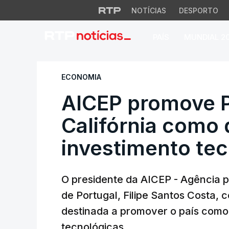
NOTÍCIAS
DESPORTO
PAÍS
MUNDIAL 2
AICEP promove Port
ECONOMIA
AICEP promove P
Califórnia como 
investimento te
O presidente da AICEP - Agência 
de Portugal, Filipe Santos Costa, c
destinada a promover o país como
tecnológicas.