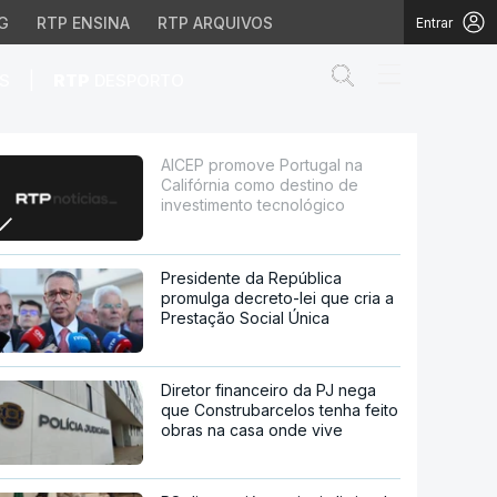
G
RTP ENSINA
RTP ARQUIVOS
Entrar
Abrir campo de
|
S
RTP
DESPORTO
o destino de investimen
AICEP promove Portugal na
Califórnia como destino de
investimento tecnológico
Presidente da República
promulga decreto-lei que cria a
Prestação Social Única
Diretor financeiro da PJ nega
que Construbarcelos tenha feito
obras na casa onde vive