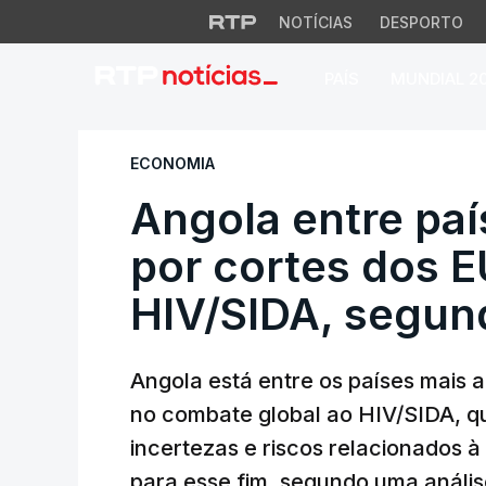
NOTÍCIAS
DESPORTO
PAÍS
MUNDIAL 2
Angola entre país
ECONOMIA
Angola entre paí
por cortes dos 
HIV/SIDA, segu
Angola está entre os países mais 
no combate global ao HIV/SIDA, 
incertezas e riscos relacionados à
para esse fim, segundo uma anál