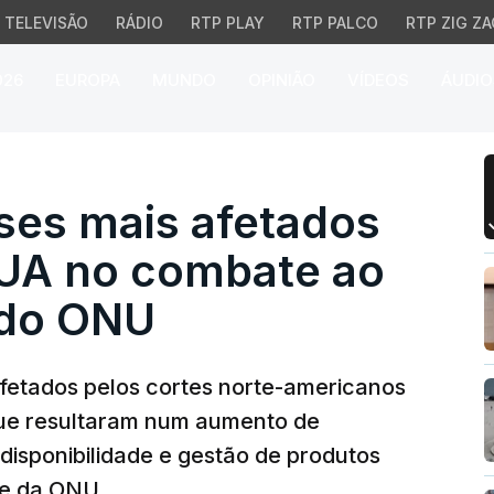
TELEVISÃO
RÁDIO
RTP PLAY
RTP PALCO
RTP ZIG ZA
026
EUROPA
MUNDO
OPINIÃO
VÍDEOS
ÁUDIO
es mais afetados por c
ses mais afetados
EUA no combate ao
ndo ONU
afetados pelos cortes norte-americanos
que resultaram num aumento de
 disponibilidade e gestão de produtos
ise da ONU.