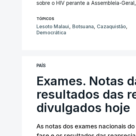
sobre o HIV perante a Assembleia-Geral,
TÓPICOS
Lesoto Malaui
,
Botsuana
,
Cazaquistão
,
Democrática
PAÍS
Exames. Notas da
resultados das 
divulgados hoje
As notas dos exames nacionais do 
fase e os resultados das reaprecia