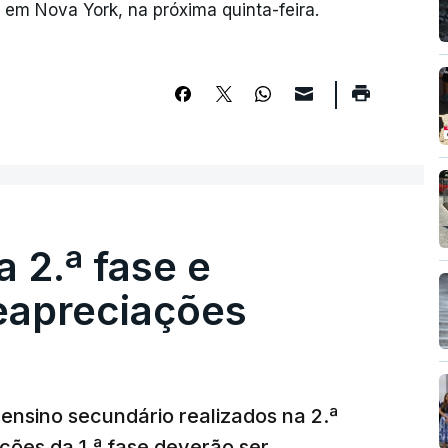
 em Nova York, na próxima quinta-feira.
 2.ª fase e
reapreciações
ensino secundário realizados na 2.ª
ções da 1.ª fase deverão ser