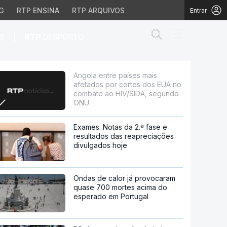
G
RTP ENSINA
RTP ARQUIVOS
Entrar
Abrir campo de
|
S
RTP
DESPORTO
ortes dos EUA no comba
Angola entre países mais
afetados por cortes dos EUA no
combate ao HIV/SIDA, segundo
ONU
Exames. Notas da 2.ª fase e
resultados das reapreciações
divulgados hoje
Ondas de calor já provocaram
quase 700 mortes acima do
esperado em Portugal