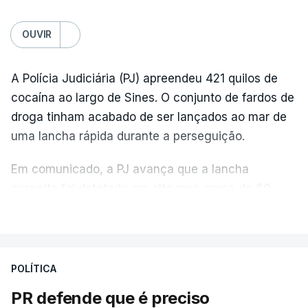
OUVIR
A Polícia Judiciária (PJ) apreendeu 421 quilos de
cocaína ao largo de Sines. O conjunto de fardos de
droga tinham acabado de ser lançados ao mar de
uma lancha rápida durante a perseguição.
Em comunicado, a PJ avança que a lancha
suspeita foi detetada em alto mar, cerca de 60
milhas náuticas ao largo de Sines.
VER MAIS
A apreensão aconteceu na tarde desta sexta-feira,
desencadeando uma ação de prevenção
POLÍTICA
desencadeada pela Polícia Judiciária, em
PR defende que é preciso
articulação com a Marinha, a Autoridade Marítima