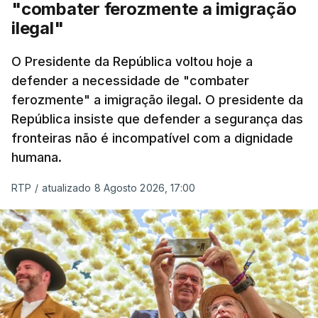
"combater ferozmente a imigração
Nacional e a Força Aérea.
ilegal"
O ano de 2026 tem sido um ano de recordes: foi
O Presidente da República voltou hoje a
apreendida mais cocaína até ao momento de que
defender a necessidade de "combater
em todo o ano de 2025.
ferozmente" a imigração ilegal. O presidente da
A ação de prevenção visa a deteção em alto mar
República insiste que defender a segurança das
de embarcações de alta velocidade (EAV) que
fronteiras não é incompatível com a dignidade
humana.
utilizam a costa nacional para o tráfico de droga.
RTP
/
atualizado 8 Agosto 2026, 17:00
c/ Lusa