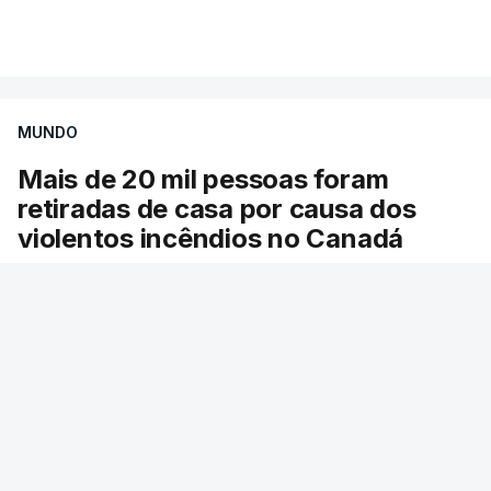
Mais de 20 mil pessoas foram retiradas de casa
VER MAIS
por causa dos violentos incêndios no Canadá
MUNDO
Mais de 20 mil pessoas foram
retiradas de casa por causa dos
violentos incêndios no Canadá
Milhares de pessoas têm ordem de evacuação.
O governo da província declarou o estado de
emergência por causa de dezenas de incêndios
florestais que estão descontrolados.
RTP
/
9 Agosto 2026, 08:03