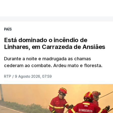
por cumprir.
VER MAIS
ERRO
100
PAÍS
ERROR ON HTML5 MEDIA ELEMENT
Está dominado o incêndio de
Linhares, em Carrazeda de Ansiães
ESTE CONTEÚDO ESTÁ NESTE
MOMENTO INDISPONÍVEL
Durante a noite e madrugada as chamas
cederam ao combate. Ardeu mato e floresta.
RTP
/
9 Agosto 2026, 07:59