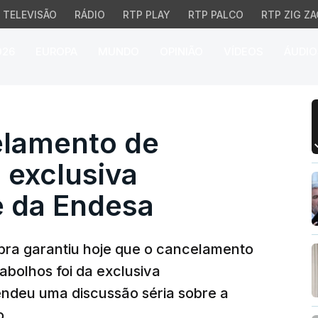
TELEVISÃO
RÁDIO
RTP PLAY
RTP PALCO
RTP ZIG ZA
026
EUROPA
MUNDO
OPINIÃO
VÍDEOS
ÁUDIO
mento de Girabolhos fo
elamento de
a exclusiva
e da Endesa
bra garantiu hoje que o cancelamento
bolhos foi da exclusiva
endeu uma discussão séria sobre a
o.