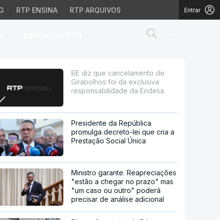
G
RTP ENSINA
RTP ARQUIVOS
Entrar
Abrir campo de
|
S
RTP
DESPORTO
i da exclusiva responsa
BE diz que cancelamento de
Girabolhos foi da exclusiva
responsabilidade da Endesa
Presidente da República
promulga decreto-lei que cria a
Prestação Social Única
Ministro garante. Reapreciações
"estão a chegar no prazo" mas
"um caso ou outro" poderá
precisar de análise adicional