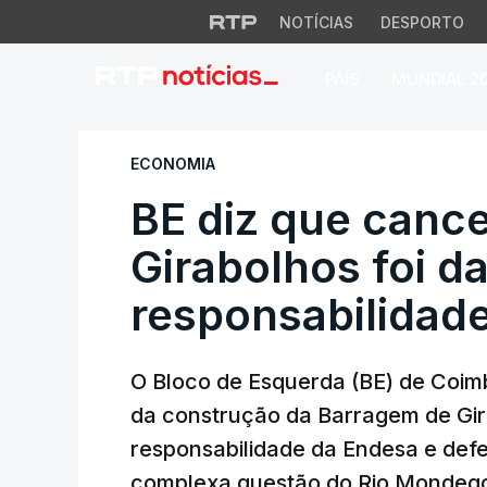
NOTÍCIAS
DESPORTO
PAÍS
MUNDIAL 2
BE diz que cancela
ECONOMIA
BE diz que canc
Girabolhos foi d
responsabilidad
O Bloco de Esquerda (BE) de Coim
da construção da Barragem de Gira
responsabilidade da Endesa e def
complexa questão do Rio Mondeg