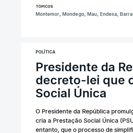
TÓPICOS
Montemor
,
Mondego
,
Mau
,
Endesa
,
Barr
POLÍTICA
Presidente da R
decreto-lei que 
Social Única
O Presidente da República promulg
cria a Prestação Social Única (PSU
entanto, que o processo de simpli