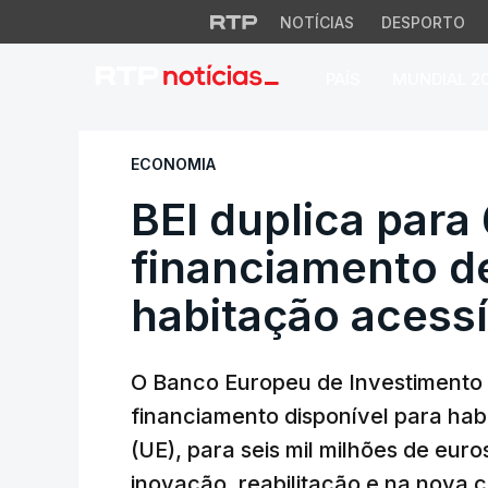
NOTÍCIAS
DESPORTO
PAÍS
MUNDIAL 2
BEI duplica para 6
ECONOMIA
BEI duplica para
financiamento d
habitação acessí
O Banco Europeu de Investimento 
financiamento disponível para hab
(UE), para seis mil milhões de eur
inovação, reabilitação e na nova 