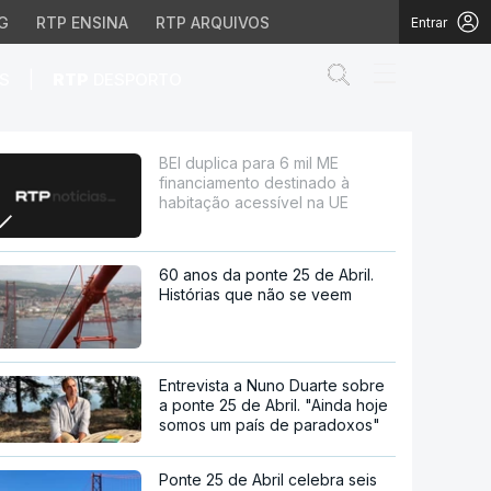
G
RTP ENSINA
RTP ARQUIVOS
Entrar
Abrir campo de
|
S
RTP
DESPORTO
estinado à habitação ac
BEI duplica para 6 mil ME
financiamento destinado à
habitação acessível na UE
60 anos da ponte 25 de Abril.
Histórias que não se veem
Entrevista a Nuno Duarte sobre
a ponte 25 de Abril. "Ainda hoje
somos um país de paradoxos"
Ponte 25 de Abril celebra seis