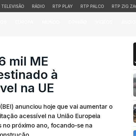
TELEVISÃO
RÁDIO
RTP PLAY
RTP PALCO
RTP ZIG ZA
026
EUROPA
MUNDO
OPINIÃO
VÍDEOS
ÁUDIO
 mil ME financiamento d
 6 mil ME
estinado à
vel na UE
(BEI) anunciou hoje que vai aumentar o
itação acessível na União Europeia
os no próximo ano, focando-se na
construção.