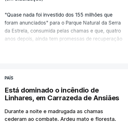
"Quase nada foi investido dos 155 milhões que
foram anunciados" para o Parque Natural da Serra
da Estrela, consumida pelas chamas e que, quatro
anos depois, ainda tem promessas de recuperação
por cumprir.
VER MAIS
ERRO
100
PAÍS
ERROR ON HTML5 MEDIA ELEMENT
Está dominado o incêndio de
Linhares, em Carrazeda de Ansiães
ESTE CONTEÚDO ESTÁ NESTE
MOMENTO INDISPONÍVEL
Durante a noite e madrugada as chamas
cederam ao combate. Ardeu mato e floresta.