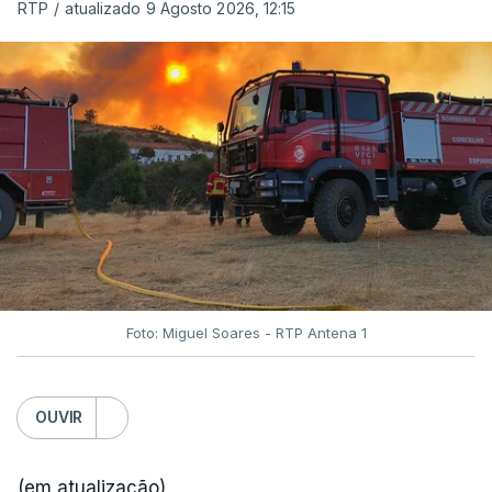
RTP
/
atualizado 9 Agosto 2026, 12:15
Foto: Miguel Soares - RTP Antena 1
OUVIR
(em atualização)