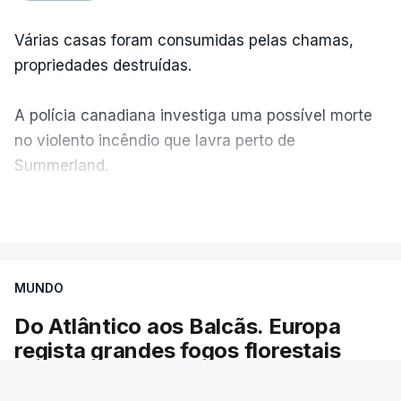
Várias casas foram consumidas pelas chamas,
propriedades destruídas.
A polícia canadiana investiga uma possível morte
no violento incêndio que lavra perto de
Summerland.
VER MAIS
Éum cenário de terror, descreve o primeiro-ministro
da Columbia Britânica, David Iby.
MUNDO
Do Atlântico aos Balcãs. Europa
ERRO
100
regista grandes fogos florestais
ERROR ON HTML5 MEDIA ELEMENT
As chamas obrigaram à evacuação de dezenas
ESTE CONTEÚDO ESTÁ NESTE