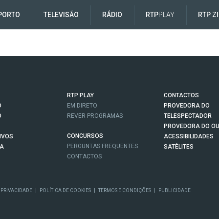
PORTO
TELEVISÃO
RÁDIO
RTP
PLAY
RTP Z
RTP PLAY
CONTACTOS
O
EM DIRETO
PROVEDORA DO
O
REVER PROGRAMAS
TELESPECTADOR
PROVEDORA DO OU
CONCURSOS
IVOS
ACESSIBILIDADES
PERGUNTAS FREQUENTES
NA
SATÉLITES
CONTACTOS
 PRIVACIDADE
|
POLÍTICA DE COOKIES
|
TERMOS E CONDIÇÕES
|
PUBLICIDADE