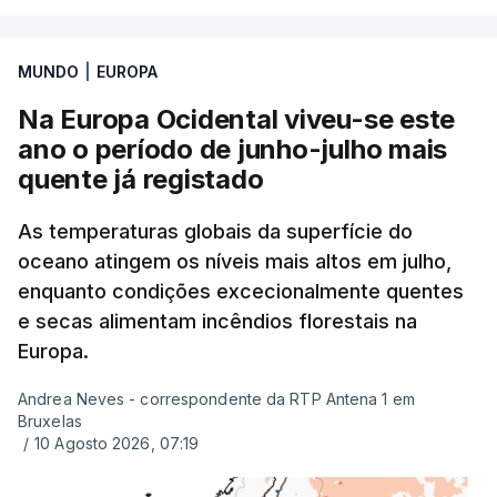
Uma das escolas é o Liceu Camões, em Lisboa.
Uma equipa de reportagem da RTP confirmou que
MUNDO
|
EUROPA
tinha chegado o resultado de
14 reapreciações de
exames, mas ainda não tinham sido afixados.
Na Europa Ocidental viveu-se este
ano o período de junho-julho mais
Alguns encarregados de educação e alunos foram
quente já registado
até à escola para ver o resultado mas ainda não
tinha sido divulgado. Alguns pais apontam
As temperaturas globais da superfície do
oceano atingem os níveis mais altos em julho,
incorreções e aguardam a atualização na
enquanto condições excecionalmente quentes
plataforma Inovar.
e secas alimentam incêndios florestais na
Europa.
Andrea Neves - correspondente da RTP Antena 1 em
ERRO
100
Bruxelas
ERROR ON HTML5 MEDIA ELEMENT
/
10 Agosto 2026, 07:19
ESTE CONTEÚDO ESTÁ NESTE