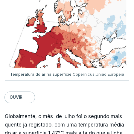
MOMENTO INDISPONÍVEL
Já a norte, na Escola Secundária de Rio Tinto, uma
outra equipa de reportagem confirmou que
há
mais de 100 pedidos de reapreciação de notas
que aguardam a divulgação.
Temperatura do ar na superfície
Copernicus,União Europeia
Os resultados chegaram a ser enviados à escola
depois da meia-noite desta segunda-feira, mais
concretamente à 0h47, no entanto, ao início da
OUVIR
manhã a afixação ainda não tinha sido feita.
Globalmente, o mês de julho foi o segundo mais
quente já registado, com uma temperatura média
ERRO
100
do ar à superfície 1,47°C mais alta do que a linha